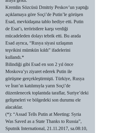
araya geldi.
Kremlin Sözcüsü Dmitriy Peskov’un yaptığı 
açıklamaya göre Soçi’de Putin’le görüşen 
Esad, mevkidaşına tablo hediye etti. Putin 
de Esat’ı, teröristlere karşı verdiği 
mücadeleden dolayı tebrik etti. Bu arada 
Esad ayrıca, “Rusya siyasi uzlaşının 
teşvikini mümkün kıldı” ifadelerini 
kullandı.*
Bilindiği gibi Esad en son 2 yıl önce 
Moskova’yı ziyaret ederek Putin ile 
görüşme gerçekleştirmişti. Türkiye, Rusya 
ve İran’ın katılımıyla yarın Soçi’de 
düzenlenecek toplantıda taraflar, Suriye’deki 
gelişmeleri ve bölgedeki son durumu ele 
alacaklar.
(*): “Assad Tells Putin at Meeting: Syria 
Was Saved as a State Thanks to Russia”, 
Sputnik International, 21.11.2017, sa.08:10, 