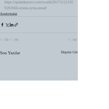
https://sputniknews.com/world/20171121105
9282666-russia-syria-assad/
Araştırmalar
Son Yazılar
Hepsini Gör