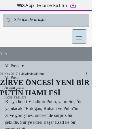
App ile bize katılın
Yazı
All Posts
21 Kas 2017
1 dakikada okunur
All Posts
ZİRVE ÖNCESİ YENİ BİR
Araştırmalar
PUTİN HAMLESİ
Köşe Yazıları
Rusya lideri Viladimir Putin, yarın Soçi’de 
yapılacak “Erdoğan, Ruhani ve Putin”in 
zirve görüşmesi öncesinde sürpriz bir 
şekilde, Suriye lideri Başar Esad ile bir 