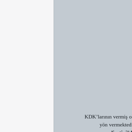
KDK’larının vermiş old
yön vermektedir