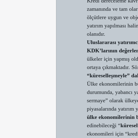
Kredi dereceleme kavram
zamanında ve tam olara
ölçütlere uygun ve obj
yatırım yapılması hali
olanıdır. 
Uluslararası yatırımc
KDK’larının değerle
ülkeler için yapmış old
ortaya çıkmaktadır. Sö
“küreselleşmeyle” d
Ülke ekonomilerinin bü
durumunda, yabancı yat
sermaye” olarak ülkeye
piyasalarında yatırım 
ülke ekonomilerinin b
edinebileceği “
küresel
ekonomileri için “kre