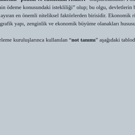
n ödeme konusundaki istekliliği” olup; bu olgu, devletlerin 
yıran en önemli niteliksel faktörlerden birisidir. Ekonomik ri
rafik yapı, zenginlik ve ekonomik büyüme olanakları hususun
leme kuruluşlarınca kullanılan “
not tanımı
” aşağıdaki tablod