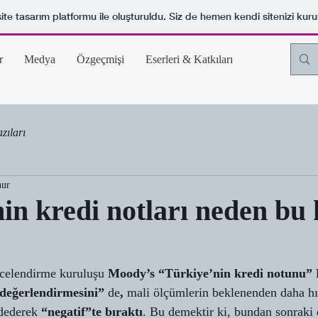
ite tasarım platformu ile oluşturuldu. Siz de hemen kendi sitenizi kuru
r
Medya
Özgeçmişi
Eserleri & Katkıları
zıları
nur
in kredi notları neden bu
ecelendirme kuruluşu 
Moody’s “Türkiye’nin kredi notunu” 
eğerlendirmesini” 
de
,
 mali ölçümlerin beklenenden daha hı
dederek 
“negatif”te bıraktı
. Bu demektir ki, bundan sonraki