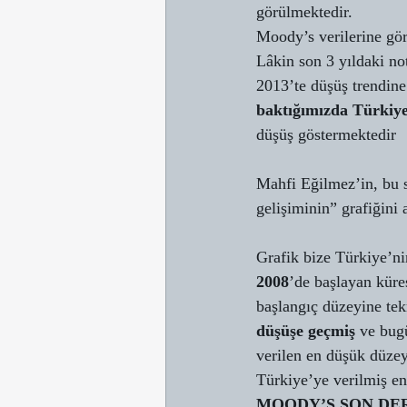
görülmektedir.
Moody’s verilerine gör
Lâkin son 3 yıldaki no
2013’te düşüş trendine
baktığımızda Türkiye
düşüş göstermektedir 
Mahfi Eğilmez’in, bu s
gelişiminin” grafiğini 
Grafik bize Türkiye’ni
2008
’de başlayan küres
başlangıç düzeyine tekr
düşüşe geçmiş
 ve bug
verilen en düşük düze
Türkiye’ye verilmiş e
MOODY’S SON DE