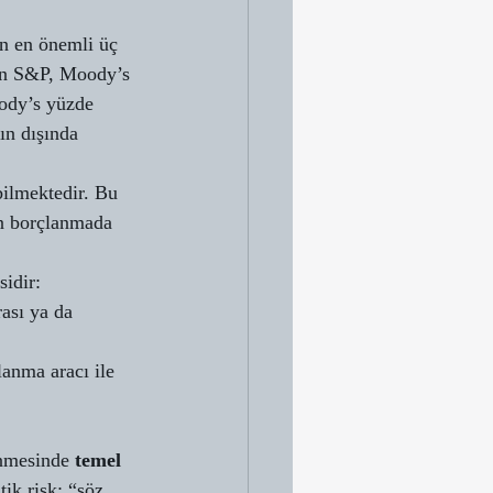
n en önemli üç 
nen S&P, Moody’s 
ody’s yüzde 
ın dışında 
bilmektedir. Bu 
çin borçlanmada 
idir: 
ası ya da 
lanma aracı ile 
enmesinde 
temel 
tik risk; “söz 