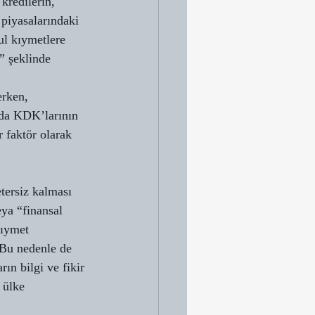
kredilerin, 
piyasalarındaki 
ul kıymetlere 
” şeklinde 
erken, 
da KDK’larının 
r faktör olarak 
 
tersiz kalması 
ya “finansal 
kıymet 
 Bu nedenle de 
arın bilgi ve fikir 
 ülke 