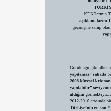
maliyetini
” 
TÜRKİY
KDK’larının Tü
açıklamalarını 1
geçmişine sahip ola
yapı
Görüldüğü gibi ülkeni
yapılamaz” sahada
 b
2008 küresel kriz son
yapılabilir” seviyenin
aldığını
 görmekteyiz. 
2012-2016 arasında bi
Türkiye’nin en son ‘’