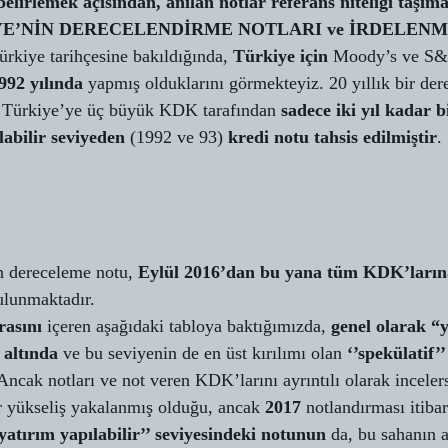
belirlemek açısından, anılan notlar referans niteliği taşım
E’NİN DERECELENDİRME NOTLARI ve İRDELENM
rkiye tarihçesine bakıldığında, 
Türkiye için
 Moody’s ve S&
992 yılında 
yapmış olduklarını görmekteyiz. 20 yıllık bir der
n Türkiye’ye üç büyük KDK tarafından 
sadece iki yıl kadar b
labilir seviyeden 
(1992 ve 93)
 kredi notu tahsis edilmiştir
.
n dereceleme notu, 
Eylül 2016’dan bu yana tüm KDK’larına
ulunmaktadır. 
rasını
 içeren aşağıdaki tabloya baktığımızda, 
genel olarak “y
 altında
 ve bu seviyenin de en üst kırılımı olan 
‘’spekülatif’
Ancak notları ve not veren KDK’larını ayrıntılı olarak inceler
r yükseliş yakalanmış olduğu, ancak 
2017
 notlandırması itibar
yatırım yapılabilir’’ seviyesindeki notunun
 da, bu sahanın a