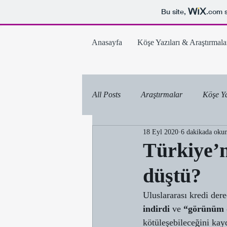
Bu site,
.com
s
Anasayfa
Köşe Yazıları & Araştırmala
All Posts
Araştırmalar
Köşe Ya
18 Eyl 2020
6 dakikada oku
Türkiye’n
düştü?
Uluslararası kredi der
indirdi
 ve 
“görünüm d
kötüleşebileceğini kay