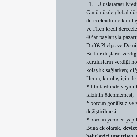
Uluslararası Kred
Günümüzde global düze
derecelendirme kurulu
ve Fitch kredi derecel
40‘ar paylarıyla pazar
Duff&Phelps ve Domini
Bu kuruluşların verdiği
kuruluşların verdiği no
kolaylık sağlarken; diğ
Her üç kuruluş için d
* İtfa tarihinde veya i
faizinin ödenmemesi, 
* borcun gönülsüz ve zo
değiştirilmesi 
* borcun yeniden yapıl
Buna ek olarak, 
devle
belirleyici unsurları,