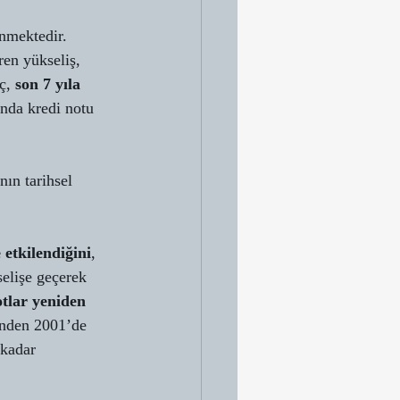
nmektedir. 
en yükseliş, 
ç, 
son 7 yıla 
nda kredi notu 
ın tarihsel 
 etkilendiğini
, 
selişe geçerek 
tlar yeniden 
nden 2001’de 
kadar 