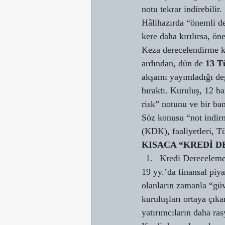
notu tekrar indirebilir. 
Hâlihazırda “önemli de
kere daha kırılırsa, ö
Keza derecelendirme k
ardından, dün de 
13 T
akşamı yayımladığı de
bıraktı. Kuruluş, 12 b
risk” notunu ve bir ba
Söz konusu “not indirm
(KDK), faaliyetleri, Tü
KISACA “KREDİ 
Kredi Dereceleme 
19 yy.’da finansal piy
olanların zamanla “gü
kuruluşları ortaya çıka
yatırımcıların daha ras