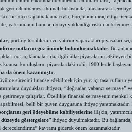
ının tanımı hakkında literatürdeki en tutarlı tarif, “açılacak 
k geri ödenmemesi ihtimali hususunda, uluslararası sermaye 
ektif bir ölçü sağlamak amacıyla, borçlunun ihraç ettiği menk
nde, yatırımcının bundan dolayı yüklendiği riskin belirlenmesi
ılar
, portföy tercihlerini ve yatırım yapacakları piyasaları seç
ndirme notlarını göz önünde bulundurmaktadır
. Bu anlam
ukları not açıklamaları da, ilgili ülke piyasalarını etkileyen bi
z konusu kuruluşların piyasalardaki rolü, 1980’lerde başlayan
aha da önem kazanmıştır
. 
yüme sürecini finanse edebilmek için yurt içi tasarrufların ye
ırımlara duydukları ihtiyacı, “doğrudan yabancı sermaye” ve
 getirmeye çalışırlar. Özellikle finansal sermayenin menkul 
yapabilmesi, belli bir güven duygusuna ihtiyaç yaratmaktadır.
orçlarını geri ödeyebilme kabiliyetlerine
 ilişkin, yatırımcıl
 düzeyde göstergelere
” ihtiyaç duyulmaktadır. Bu bağlamda,
di derecelendirme” kavramı giderek önem kazanmaktadır. 