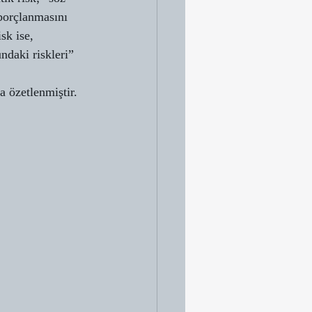
borçlanmasını 
sk ise, 
daki riskleri” 
a özetlenmiştir. 