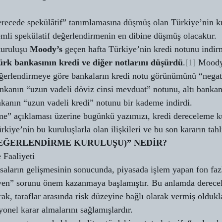
recede spekülâtif” tanımlamasına düşmüş olan Türkiye’nin kr
nemli spekülatif değerlendirmenin en dibine düşmüş olacaktır. 
uruluşu 
Moody’s 
geçen hafta Türkiye’nin kredi notunu indir
ürk bankasının kredi ve diğer notlarını düşürdü
.
[1]
 Moody
ğerlendirmeye göre bankaların kredi notu görünümünü “negati
ankanın “uzun vadeli döviz cinsi mevduat” notunu, altı bankanı
nkanın “uzun vadeli kredi” notunu bir kademe indirdi. 
e” açıklaması üzerine bugünkü yazımızı, kredi dereceleme ku
rkiye’nin bu kuruluşlarla olan ilişkileri ve bu son kararın tahli
DEĞERLENDİRME KURULUŞU)” NEDİR?
Faaliyeti 
asaların gelişmesinin sonucunda, piyasada işlem yapan fon fazl
ven” sorunu önem kazanmaya başlamıştır. Bu anlamda derece
rak, taraflar arasında risk düzeyine bağlı olarak vermiş oldukla
yonel karar almalarını sağlamışlardır. 