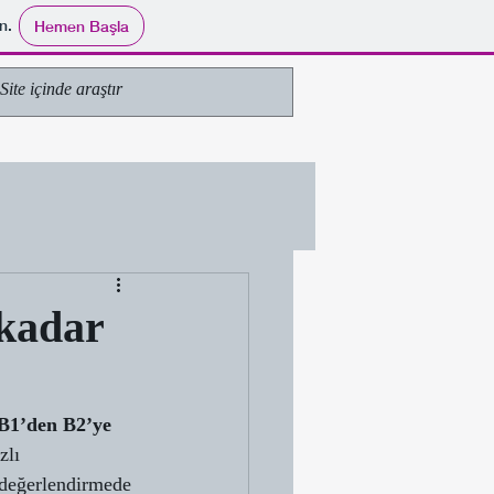
n.
Hemen Başla
 kadar
B1’den B2’ye 
zlı 
 değerlendirmede 