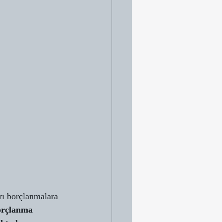
rı borçlanmalara 
orçlanma 