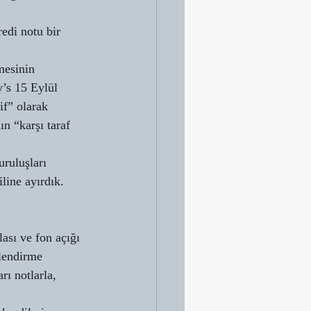
edi notu bir 
mesinin 
’s 15 Eylül 
f” olarak 
n “karşı taraf 
ruluşları 
line ayırdık. 
ası ve fon açığı 
lendirme 
rı notlarla, 