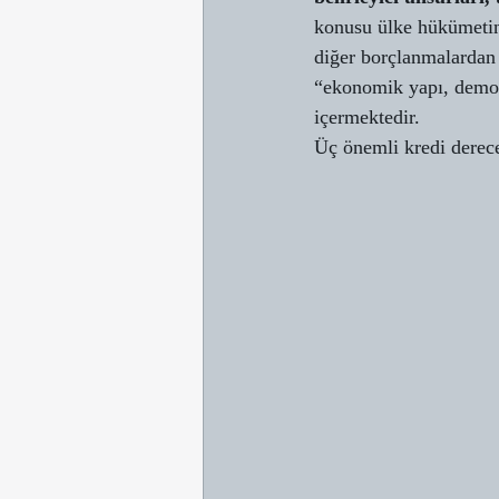
konusu ülke hükümetini
diğer borçlanmalardan a
“ekonomik yapı, demog
içermektedir. 
Üç önemli kredi derece