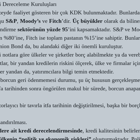
i Dereceleme Kuruluşları 
yde faaliyet gösteren bir çok KDK bulunmaktadır. Bunlarda
şu 
S&P
, 
Moody’s
 ve 
Fitch
’dir. 
Üç büyükler
 olarak da bili
endirme 
sektörünün yüzde 95
’ini kapsamaktadır. S&P ve Mo
ın %80’ine, Fitch ise toplam pastanın %15’ine sahiptir. Bunlar
on Bond da, bu alandaki diğer iki önemli kuruluştur. 
 notlara göre ülkeler ve şirketler borç alabilmekte ya da vere
tlar, bir yandan kredilerin riskini ölçerek, ülke ve firmalar i
er yandan da, yatırımcılara bilgi temin etmektedir. 
e borcun geri ödenmemesi durumu, şu üç hususun gerçekleşmes
tfa tarihinden sonra öngörülen makul bir sürede, borcun anapar
rlayıcı bir tavırla itfa tarihinin değiştirilmesi, başka bir borç
andırılması. 
tlere ait kredi derecelendirmesinde
, kredi kalitesinin belirl
 ülkenin “politik ve ekonomik riskleri”
 oluşturmaktadır. Poli