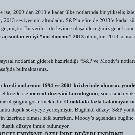
e ise, 2009’dan 2013’e kadar ülke notlarında bir yükseliş izle
t, 2013 seviyesinin altındadır. S&P’a göre de 2013’e kadar sür
 geçmiştir. Bu verileri derleyince ulaşabileceğimiz genel sonu
 açısından en iyi “not dönemi” 2013 
olmuştur. 2013 sonrası
ayısal notlardan giderek hazırladığı “S&P ve Moody’s notların
aşağıda bulmaktasınız. 
n 
kredi notlarının 1994 ve 2001 krizlerinde olumsuz yönde
el krizde ise 
mevcut düzeyini koruduğunu
, sonrasında yük
ar ulaştığını göstermektedir. 
O noktada fazla kalamayan no
ünkü düşük seviyeye yerleşmiştir. Bugünkü düzey; S&P yönü
yin üzerinde olması hâlâ sürerken, Moody’s açısından bugüne 
n düşük düzeye inmiş bulunuyor. 
RECELENDİRME ÖZELİNDE DEĞERLENDİRME