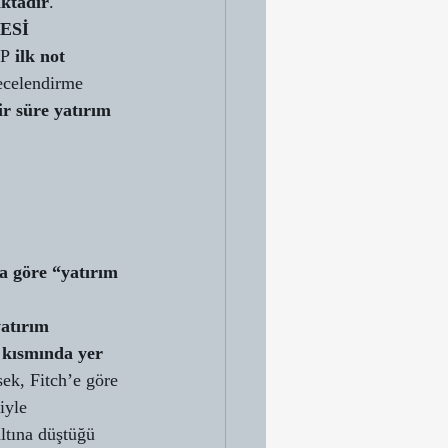
aktadır
.
ESİ
P 
ilk not 
ecelendirme 
ir süre yatırım 
 göre “yatırım 
atırım 
’ kısmında yer 
sek, Fitch’e göre 
iyle 
ltına düştüğü 