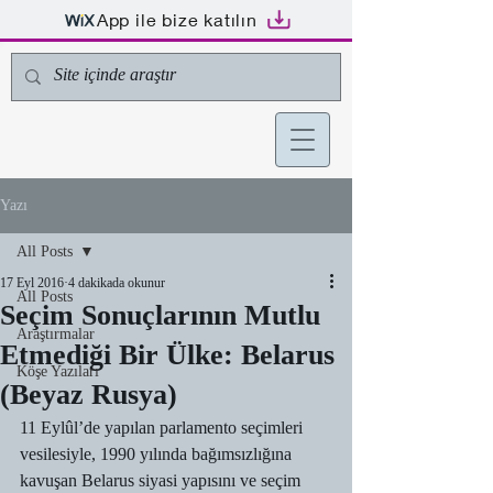
App ile bize katılın
Yazı
All Posts
17 Eyl 2016
4 dakikada okunur
All Posts
Seçim Sonuçlarının Mutlu
Araştırmalar
Etmediği Bir Ülke: Belarus
Köşe Yazıları
(Beyaz Rusya)
11 Eylûl’de yapılan parlamento seçimleri 
vesilesiyle, 1990 yılında bağımsızlığına 
kavuşan Belarus siyasi yapısını ve seçim 