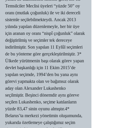
Temsilciler Meclisi üyeleri “yüzde 50” oy 
oranı (mutlak çoğunluk) ile ve iki dereceli 
sistemle seçilebilmekteydi. Ancak 2013 
yılında yapılan düzenlemeyle, her bir üye 
için aranan oy oranı “nispî çoğunluk” olarak 
değiştirilmiş ve seçimler tek dereceye 
indirilmiştir. Son yapılan 11 Eylûl seçimleri 
de bu yönteme göre gerçekleştirilmiştir. 3*
Ülkede yürütmenin başı olarak görev yapan 
devlet başkanlığı için 11 Ekim 2015’de 
yapılan seçimde, 1994’den bu yana aynı 
görevi yapmakta olan ve bağımsız olarak 
aday olan Alexander Lukashenko 
seçilmiştir. Beşinci dönemdir aynı göreve 
seçilen Lukashenko, seçime katılanların 
yüzde 83,47 sinin oyunu almıştır.4*
Belarus’ta merkezi yönetimin oluşumunda, 
yukarıda özetlemeye çalıştığımız seçim 