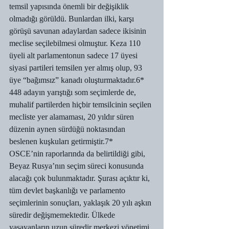
temsil yapısında önemli bir değişiklik 
olmadığı görüldü. Bunlardan ilki, karşı 
görüşü savunan adaylardan sadece ikisinin 
meclise seçilebilmesi olmuştur. Keza 110 
üyeli alt parlamentonun sadece 17 üyesi 
siyasi partileri temsilen yer almış olup, 93 
üye “bağımsız” kanadı oluşturmaktadır.6* 
448 adayın yarıştığı som seçimlerde de, 
muhalif partilerden hiçbir temsilcinin seçilen 
mecliste yer alamaması, 20 yıldır süren 
düzenin aynen sürdüğü noktasından 
beslenen kuşkuları getirmiştir.7*
OSCE’nin raporlarında da belirtildiği gibi, 
Beyaz Rusya’nın seçim süreci konusunda 
alacağı çok bulunmaktadır. Şurası açıktır ki, 
tüm devlet başkanlığı ve parlamento 
seçimlerinin sonuçları, yaklaşık 20 yılı aşkın 
süredir değişmemektedir. Ülkede 
yaşayanların uzun süredir merkezi yönetimi, 