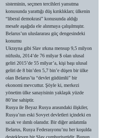
sisteminin, seçmen tercihleri yansıtma 
konusunda yarattığı düş kırıklıkları; ülkenin 
“liberal demokrasi” konusunda aldığı 
mesafe aşağıda ele alınmaya çalışılmıştır.
Belarus’un uluslararası güç dengesindeki 
konumu
Ukrayna gibi Slav ırkına mensup 9,5 milyon 
nüfuslu, 2014’de 76 milyar $ olan ulusal 
geliri 2015’de 55 milyar’a, kişi başı ulusal 
geliri de 8 bin’den 5,7 bin’e düşen bir ülke 
olan Belarus’ta “devlet güdümlü” bir 
ekonomi mevcuttur. Şöyle ki, merkezi 
yönetim ülke sanayisinin yaklaşık yüzde 
80’ine sahiptir.
Rusya ile Beyaz Rusya arasındaki ilişkiler, 
Rusya’nın eski Sovyet devletleri içindeki en 
sıcak ve ılımlı olanıdır. Bir diğer anlatımla 
Belarus, Rusya Federasyonu’nu her koşulda 
destekleyen bir Slav cumhuriyetidir. Bunun 