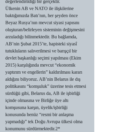
değerlendirildiği bir gerçektir.
Ülkenin AB ve NATO ile ilişkilerine 
baktığımızda Batı’nın, her şeyden önce 
Beyaz Rusya’nın mevcut siyasi yapısını 
oluşturan/belirleyen sisteminin değişmesini 
arzuladığı bilinmektedir. Bu bağlamda, 
AB’nin Şubat 2015’te, hapisteki siyasî 
tutukluların salıverilmesi ve barışçıl bir 
devlet başkanlığı seçimi yapılması (Ekim 
2015) karşılığında mevcut “ekonomik 
yaptırım ve engellerin” kaldırılması kararı 
aldığını biliyoruz. AB’nin Belarus ile dış 
politikasını “komşuluk” üzerine tesis etmesi 
sürdüğü gibi, Belarus da, AB ile işbirliği 
içinde olmasına ve Birliğe üye altı 
komşusuna karşın, üyelik/işbirliği 
konusunda henüz “resmi bir anlaşma 
yapmadığı” tek Doğu Avrupa ülkesi olma 
konumunu sürdürmektedir.2*