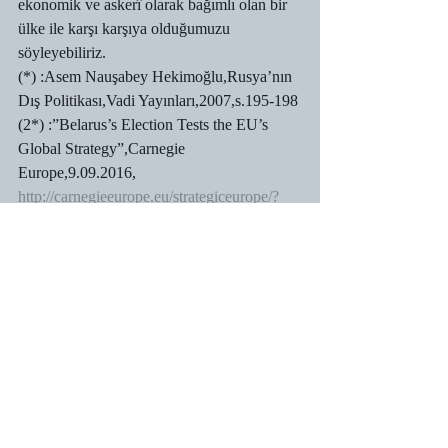
ekonomik ve askerî olarak bağımlı olan bir 
ülke ile karşı karşıya olduğumuzu 
söyleyebiliriz.
(*) :Asem Nauşabey Hekimoğlu,Rusya’nın 
Dış Politikası,Vadi Yayınları,2007,s.195-198
(2*) :”Belarus’s Election Tests the EU’s 
Global Strategy”,Carnegie 
Europe,9.09.2016, 
http://carnegieeurope.eu/strategiceurope/?
fa=64519
(3*) :”Republic of Belarus – Parliamentary 
Elections, 11 September 2016 
STATEMENT OF PRELIMINARY 
FINDINGS AND 
CONCLUSIONS”,OSCE,s.3, 
http://www.osce.org/odihr/elections/263656?
download=true
(4*) :”Belarus election: Alexander 
Lukashenko wins fifth term with election 