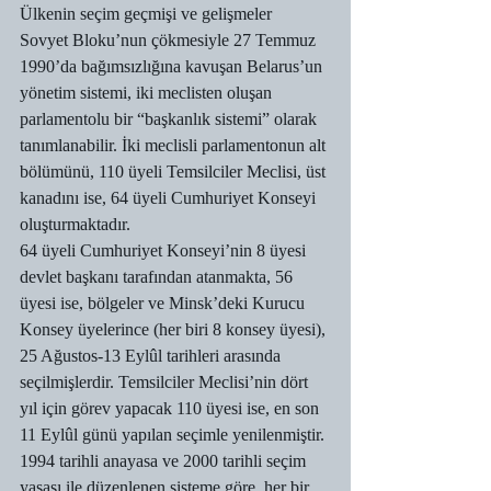
Ülkenin seçim geçmişi ve gelişmeler
Sovyet Bloku’nun çökmesiyle 27 Temmuz 
1990’da bağımsızlığına kavuşan Belarus’un 
yönetim sistemi, iki meclisten oluşan 
parlamentolu bir “başkanlık sistemi” olarak 
tanımlanabilir. İki meclisli parlamentonun alt 
bölümünü, 110 üyeli Temsilciler Meclisi, üst 
kanadını ise, 64 üyeli Cumhuriyet Konseyi 
oluşturmaktadır.
64 üyeli Cumhuriyet Konseyi’nin 8 üyesi 
devlet başkanı tarafından atanmakta, 56 
üyesi ise, bölgeler ve Minsk’deki Kurucu 
Konsey üyelerince (her biri 8 konsey üyesi), 
25 Ağustos-13 Eylûl tarihleri arasında 
seçilmişlerdir. Temsilciler Meclisi’nin dört 
yıl için görev yapacak 110 üyesi ise, en son 
11 Eylûl günü yapılan seçimle yenilenmiştir.
1994 tarihli anayasa ve 2000 tarihli seçim 
yasası ile düzenlenen sisteme göre, her bir 