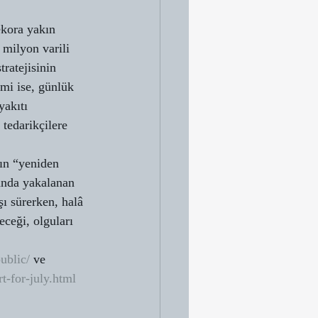
ekora yakın 
milyon varili 
ratejisinin 
mi ise, günlük 
akıtı 
 tedarikçilere 
nın “yeniden 
anda yakalanan 
şı sürerken, halâ 
ceği, olguları 
ublic/
 ve 
t-for-july.html