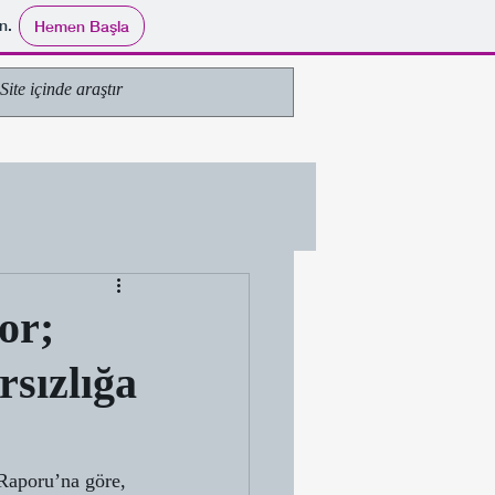
n.
Hemen Başla
or;
rsızlığa
Raporu’na göre, 