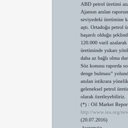
ABD petrol üretimi aza
Ajansın anılan raporun
seviyedeki üretimine k
aştı. Ortadoğu petrol 
başarılı olduğu şeklin
120.000 varil azalarak
üretiminde yukarı yönlü
daha az bağlı olma du
Söz konusu raporda son
denge bulması” yolunda
anılan istikrara yöneli
geleneksel petrol üret
olarak özetleyebiliriz.
(*) : Oil Market Repor
http://www.iea.org/new
(20.07.2016)
Araştırmalar