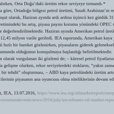
lırken, Orta Doğu’daki üretim rekor seviyeye tırmandı.*
a göre, Ortadoğu bölgesi petrol üretimi, Suudi Arabistan’ın r
oşut olarak, Haziran ayında ardı ardına üçüncü kez günlük 31 
üretimindeki bu artış, piyasa payını koruma yönündeki OPEC st
de değerlendirilmektedir. Haziran ayında Amerikan petrol üreti
 12,45 milyon varile geriledi. IEA raporunda, Amerikan kaya y
 hızlı bir hareket gözlenirken, piyasaların giderek geleneksel
rumunda olduğunun konuşulmaya başlandığı belirtilmektedir.
 olarak vurgulanan iki gözlemi de; – küresel petrol fiyatları
 gelişme olurken, rekor seviyelerdeki stokların, “yakın zam
k bir tehdit” oluşturması, – ABD kaya petrolündeki üretim artı
icilerinin piyasanın ana oyuncusu olma niteliklerinin devam ede
t, IEA, 13.07.2016, 
https://www.iea.org/oilmarketreport/omrp
sroomandevents/news/2016/july/iea-releases-oil-market-repor