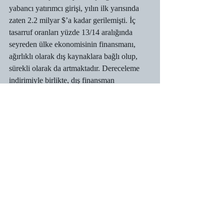
yabancı yatırımcı girişi, yılın ilk yarısında 
zaten 2.2 milyar $’a kadar gerilemişti. İç 
tasarruf oranları yüzde 13/14 aralığında 
seyreden ülke ekonomisinin finansmanı, 
ağırlıklı olarak dış kaynaklara bağlı olup, 
sürekli olarak da artmaktadır. Dereceleme 
indirimiyle birlikte, dış finansman 
gereksinimi yüksek olan Türkiye’nin, bu 
finansmanı sürdürmesi daha zorlaşacaktır. 
Türkiye tahvillerinden yabancı çıkışı dışında 
bir diğer sonucunun da, dış finansman 
maliyetlerindeki yükseliş olacak olup, bu 
gelişmeyi FED’in, Aralık ayındaki faiz 
yükseltmesinin daha da tetikleyeceğini 
söyleyebiliriz.
(*) : “Moody’s Downgrades Turkey’s Issuer 
And Bond Ratings To Ba1 With A Stable 
Outlook”,Moody’s Investors 