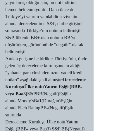
yayınlamış olduğu için, bu not indirimi 
hemen beklenmiyordu. Daha önce de 
Türkiye’yi yatırım yapılabilir seviyenin 
altında derecelendiren S&P, darbe girişimi 
sonrasında Türkiye’nin notunu indirmişti. 
S&P, ülkenin BB+ olan notunu BB’ye 
düşürürken, görünümü de “negatif” olarak 
belirlemişti.
Anılan gelişme ile birlikte Türkiye’nin, önde 
gelen üç dereceleme kuruluşundan aldığı 
“yabancı para cinsinden uzun vadeli kredi 
notları” aşağıdaki şekli almıştır:
Dereceleme 
KuruluşuÜlke notuYatırın Eşiği (BBB- 
veya Baa3)
S&PBB(Negatif)Eşiğin 
altındaMoody’sBa1(Durağan)Eşiğin 
altındaFitch RatingBB-(Negatif)Eşik 
sınırında
Dereceleme Kuruluşu Ülke notu Yatırın 
Eşiği (BBB- veya Baa3) S&P BB(Negatif) 