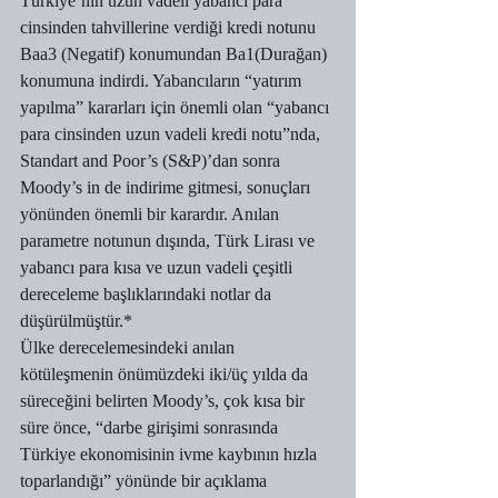
Türkiye’nin uzun vadeli yabancı para 
cinsinden tahvillerine verdiği kredi notunu 
Baa3 (Negatif) konumundan Ba1(Durağan) 
konumuna indirdi. Yabancıların “yatırım 
yapılma” kararları için önemli olan “yabancı 
para cinsinden uzun vadeli kredi notu”nda, 
Standart and Poor’s (S&P)’dan sonra 
Moody’s in de indirime gitmesi, sonuçları 
yönünden önemli bir karardır. Anılan 
parametre notunun dışında, Türk Lirası ve 
yabancı para kısa ve uzun vadeli çeşitli 
dereceleme başlıklarındaki notlar da 
düşürülmüştür.*
Ülke derecelemesindeki anılan 
kötüleşmenin önümüzdeki iki/üç yılda da 
süreceğini belirten Moody’s, çok kısa bir 
süre önce, “darbe girişimi sonrasında 
Türkiye ekonomisinin ivme kaybının hızla 
toparlandığı” yönünde bir açıklama 