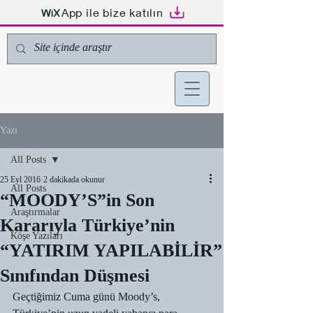
App ile bize katılın
Yazı
All Posts
25 Eyl 2016
2 dakikada okunur
All Posts
“MOODY’S”in Son
Araştırmalar
Kararıyla Türkiye’nin
Köşe Yazıları
“YATIRIM YAPILABİLİR”
Sınıfından Düşmesi
Geçtiğimiz Cuma günü Moody’s, 