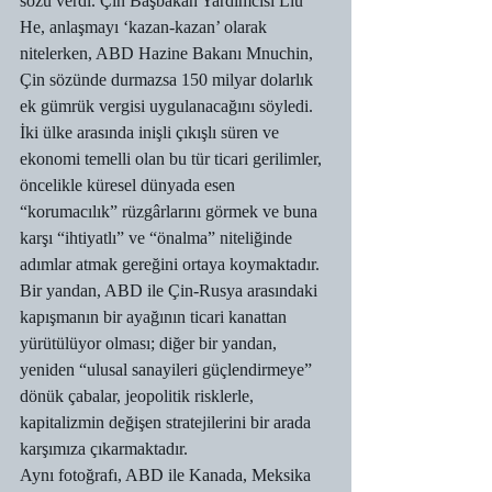
sözü verdi. Çin Başbakan Yardımcısı Liu 
He, anlaşmayı ‘kazan-kazan’ olarak 
nitelerken, ABD Hazine Bakanı Mnuchin, 
Çin sözünde durmazsa 150 milyar dolarlık 
ek gümrük vergisi uygulanacağını söyledi.
İki ülke arasında inişli çıkışlı süren ve 
ekonomi temelli olan bu tür ticari gerilimler, 
öncelikle küresel dünyada esen 
“korumacılık” rüzgârlarını görmek ve buna 
karşı “ihtiyatlı” ve “önalma” niteliğinde 
adımlar atmak gereğini ortaya koymaktadır.
Bir yandan, ABD ile Çin-Rusya arasındaki 
kapışmanın bir ayağının ticari kanattan 
yürütülüyor olması; diğer bir yandan, 
yeniden “ulusal sanayileri güçlendirmeye” 
dönük çabalar, jeopolitik risklerle, 
kapitalizmin değişen stratejilerini bir arada 
karşımıza çıkarmaktadır.
Aynı fotoğrafı, ABD ile Kanada, Meksika 