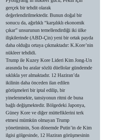
Pyongyang’ın nükleer gücü, Pekin için 
gerçek bir tehdit olarak 
değerlendirilmektedir. Bunun doğal bir 
sonucu da, ağırlıklı “karşılıklı ekonomik 
çıkar” unsurunun temellendirdiği iki ülke 
ilişkilerinde (ABD-Çin) yeni bir ortak payda 
daha olduğu ortaya çıkmaktadır: K.Kore’nin 
nükleer tehdidi.
Trump ile Kuzey Kore Lideri Kim Jong-Un 
arasında bu aralar sözlü düellolar gündemde 
sıklıkla yer almaktadır. 12 Haziran’da 
ikilinin daha önceden ilan edilen 
görüşmeleri bir iptal edilip, bir 
yinelenmekte, tansiyonun ritmi de buna 
bağlı değişmektedir. Bölgedeki Japonya, 
Güney Kore ve diğer müttefiklerini terk 
etmesi mümkün olmayan Trump 
yönetiminin, Son dönemde Putin’in de Kim 
ilgisi gölgesinde, 12 Haziran görüşmesinin 