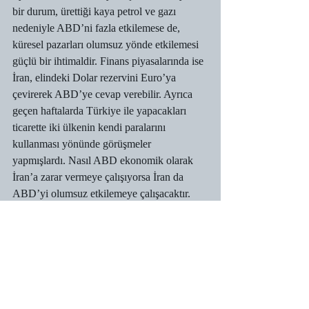
bir durum, ürettiği kaya petrol ve gazı 
nedeniyle ABD’ni fazla etkilemese de, 
küresel pazarları olumsuz yönde etkilemesi 
güçlü bir ihtimaldir. Finans piyasalarında ise 
İran, elindeki Dolar rezervini Euro’ya 
çevirerek ABD’ye cevap verebilir. Ayrıca 
geçen haftalarda Türkiye ile yapacakları 
ticarette iki ülkenin kendi paralarını 
kullanması yönünde görüşmeler 
yapmışlardı. Nasıl ABD ekonomik olarak 
İran’a zarar vermeye çalışıyorsa İran da 
ABD’yi olumsuz etkilemeye çalışacaktır. 
Dolayısıyla bu durumda küresel ekonomi 
olumsuz etkilenecektir.
DİĞER KÜRESEL GERGİNLİKLER
– Çin’in, 2018’de Japon Denizi’ndeki askeri 
varlığını artırmaya devam etmektedir.
– Obama’dan farklı olarak İsrail’e karşı 