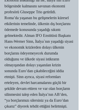
Ekonomi Bakanlığı’na ise, İtalya’nın Euro 
bölgesinde kalmasını savunan ekonomi 
profesörü Gluseppe Trio getirildi.
Roma’da yaşanan bu gelişmelerin küresel 
etkilerinin temelinde, ülkenin dış borçlarını 
ödemede konusunda yaşadığı sıkıntı 
gelmektedir. Alman IFO Enstitüsü Başkanı 
Hans-Werner Sinn, İtalya`nın yaşadığı siyasi 
ve ekonomik krizlerden dolayı ülkenin 
borçlarını ödeyemeyecek durumda 
olduğunu ve ülkede siyasi istikrarın 
olmayışından dolayı yaşanılan krizin 
sonunda Euro’dan çıkabileceğini iddia 
etmişti. Sinn ayrıca, siyasi reformları 
erteleyen, devlet harcamalarını güçlü bir 
şekilde devam ettiren ve var olan borçların 
silinmesini talep eden İtalya’nın AB’den, 
“ya borçlarımızı silersiniz ya da Euro’dan 
çıkarız” diyerek tehdit ettiğini belirtmişti.