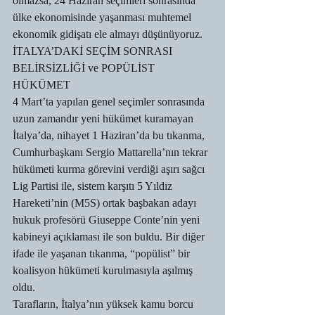
olmazsa, 24 Haziran seçimleri sonrasında 
ülke ekonomisinde yaşanması muhtemel 
ekonomik gidişatı ele almayı düşünüyoruz.
İTALYA’DAKİ SEÇİM SONRASI 
BELİRSİZLİĞİ ve POPÜLİST 
HÜKÜMET
4 Mart’ta yapılan genel seçimler sonrasında 
uzun zamandır yeni hükümet kuramayan 
İtalya’da, nihayet 1 Haziran’da bu tıkanma, 
Cumhurbaşkanı Sergio Mattarella’nın tekrar 
hükümeti kurma görevini verdiği aşırı sağcı 
Lig Partisi ile, sistem karşıtı 5 Yıldız 
Hareketi’nin (M5S) ortak başbakan adayı 
hukuk profesörü Giuseppe Conte’nin yeni 
kabineyi açıklaması ile son buldu. Bir diğer 
ifade ile yaşanan tıkanma, “popülist” bir 
koalisyon hükümeti kurulmasıyla aşılmış 
oldu.
Tarafların, İtalya’nın yüksek kamu borcu 