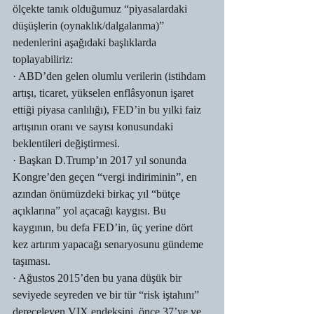
ölçekte tanık olduğumuz “piyasalardaki 
düşüşlerin (oynaklık/dalgalanma)” 
nedenlerini aşağıdaki başlıklarda 
toplayabiliriz:
· ABD’den gelen olumlu verilerin (istihdam 
artışı, ticaret, yükselen enflâsyonun işaret 
ettiği piyasa canlılığı), FED’in bu yılki faiz 
artışının oranı ve sayısı konusundaki 
beklentileri değiştirmesi.
· Başkan D.Trump’ın 2017 yıl sonunda 
Kongre’den geçen “vergi indiriminin”, en 
azından önümüzdeki birkaç yıl “bütçe 
açıklarına” yol açacağı kaygısı. Bu 
kaygının, bu defa FED’in, üç yerine dört 
kez artırım yapacağı senaryosunu gündeme 
taşıması.
· Ağustos 2015’den bu yana düşük bir 
seviyede seyreden ve bir tür “risk iştahını” 
dereceleyen VIX endeksini, önce 37’ye ve 