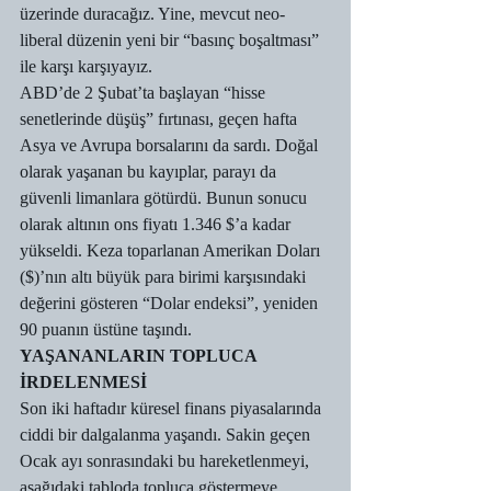
üzerinde duracağız. Yine, mevcut neo-
liberal düzenin yeni bir “basınç boşaltması” 
ile karşı karşıyayız.
ABD’de 2 Şubat’ta başlayan “hisse 
senetlerinde düşüş” fırtınası, geçen hafta 
Asya ve Avrupa borsalarını da sardı. Doğal 
olarak yaşanan bu kayıplar, parayı da 
güvenli limanlara götürdü. Bunun sonucu 
olarak altının ons fiyatı 1.346 $’a kadar 
yükseldi. Keza toparlanan Amerikan Doları 
($)’nın altı büyük para birimi karşısındaki 
değerini gösteren “Dolar endeksi”, yeniden 
90 puanın üstüne taşındı.
YAŞANANLARIN TOPLUCA 
İRDELENMESİ
Son iki haftadır küresel finans piyasalarında 
ciddi bir dalgalanma yaşandı. Sakin geçen 
Ocak ayı sonrasındaki bu hareketlenmeyi, 
aşağıdaki tabloda topluca göstermeye 