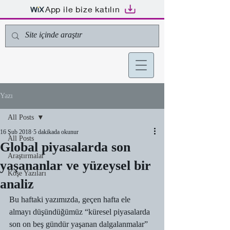
App ile bize katılın
Yazı
All Posts
16 Şub 2018
5 dakikada okunur
All Posts
Global piyasalarda son
Araştırmalar
yaşananlar ve yüzeysel bir
Köşe Yazıları
analiz
Bu haftaki yazımızda, geçen hafta ele 
almayı düşündüğümüz “küresel piyasalarda 
son on beş gündür yaşanan dalgalanmalar” 