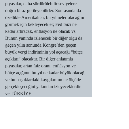
piyasalar, daha sürdürülebilir seviyelere 
doğru biraz gerileyebilirler. Sonrasında da 
özellikle Amerikalılar, bu yıl neler olacağını 
görmek için bekleyecekler; Fed faizi ne 
kadar artıracak, enflasyon ne olacak vs. 
Bunun yanında izlenecek bir diğer olgu da, 
geçen yılın sonunda Kongre’den geçen 
büyük vergi indiriminin yol açacağı “bütçe 
açıkları” olacaktır. Bir diğer anlatımla 
piyasalar, artan faiz oranı, enflâsyon ve 
bütçe açığının bu yıl ne kadar büyük olacağı 
ve bu başlıklardaki kaygılarının ne ölçüde 
gerçekleşeceğini yakından izleyeceklerdir.
ve TÜRKİYE
Ekonomisi büyük ölçüde yabancı kaynağa 
bağlı ve önemli bir “sıcak para” limanı olan 
Türkiye’nin, kriz değil düzeltme de olsa, 
mali piyasalardaki dalgalanmalardan en üst 
seviyede etkilenmesi kaçınılmaz. Konuyla 