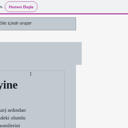
n.
Hemen Başla
yine
un) ardından 
ndeki olumlu 
nomilerini 