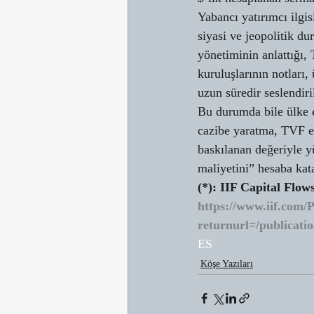
Yabancı yatırımcı ilgi
siyasi ve jeopolitik d
yönetiminin anlattığı,
kuruluşlarının notları,
uzun süredir seslendiri
Bu durumda bile ülke e
cazibe yaratma, TVF el
baskılanan değeriyle 
maliyetini” hesaba kat
(*): IIF Capital Flo
https://www.iif.com/
returnurl=/publicatio
ES
Köşe Yazıları