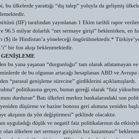
i, bu ülkelerde yarattığı “dış talep” yoluyla da gelişmiş ülkele
lemektedir.
titüsü (IIF) tarafından yayınlanan 1 Ekim tarihli rapor veriler
e 96.5 milyar dolarlık “net sermaye girişi” beklenirken, en faz
 ($) ile Hindistan’a yöneleceği öngörülmektedir.* Türkiye’ye
’i” bir fon akışı beklenmektedir.
 GENİŞLEME
en bu yana yaşanan “durgunluğu” tam olarak atlatamayan v
hminlerde de bu olgunun artacağı hesaplanan ABD ve Avrupa ü
den “parasal genişleme sürecine” girdiklerini açıklamışlardı.
aralma” politikasına geçen, bunun gereği olarak “faiz yükselt
ımını durduran” Batı ülkeleri merkez bankalarındaki son polit
ri yeniden düşürme ve hazine bonosu geri alımına yeniden başl
ye akışının da yön değiştirmesi” şeklinde olacaktır.
n uyguladığı düşük ve negatif faiz politikalarının da etkisiyle
 olan ülkelere net sermaye girişinin hız kazanması” beklenme