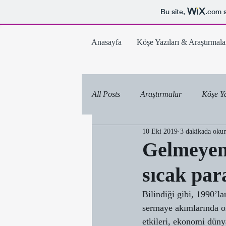
Bu site,
.com
s
Anasayfa
Köşe Yazıları & Araştırmala
All Posts
Araştırmalar
Köşe Ya
10 Eki 2019
3 dakikada oku
Gelmeyen 
sıcak par
Bilindiği gibi, 1990’l
sermaye akımlarında or
etkileri, ekonomi düny