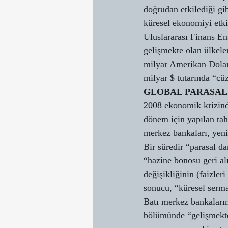
doğrudan etkilediği gib
küresel ekonomiyi etki
Uluslararası Finans Ens
gelişmekte olan ülkeler
milyar Amerikan Doları
milyar $ tutarında “cüz
GLOBAL PARASAL
2008 ekonomik krizind
dönem için yapılan ta
merkez bankaları, yeni
Bir süredir “parasal d
“hazine bonosu geri al
değişikliğinin (faizle
sonucu, “küresel serma
Batı merkez bankalarını
bölümünde “gelişmekte