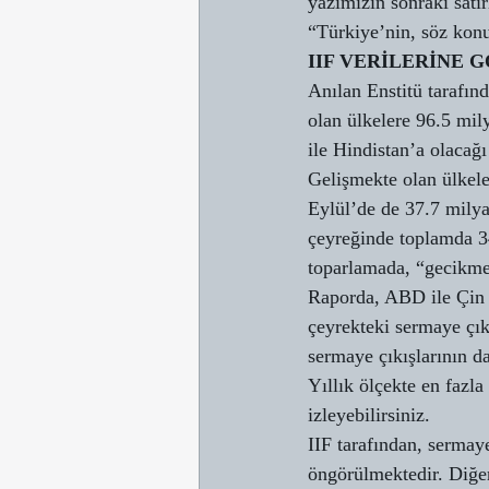
yazımızın sonraki satı
“Türkiye’nin, söz konu
IIF VERİLERİNE 
Anılan Enstitü tarafın
olan ülkelere 96.5 mily
ile Hindistan’a olacağ
Gelişmekte olan ülkele
Eylül’de de 37.7 milya
çeyreğinde toplamda 34
toparlamada, “gecikmeli
Raporda, ABD ile Çin a
çeyrekteki sermaye çık
sermaye çıkışlarının da
Yıllık ölçekte en fazl
izleyebilirsiniz.
IIF tarafından, sermay
öngörülmektedir. Diğer