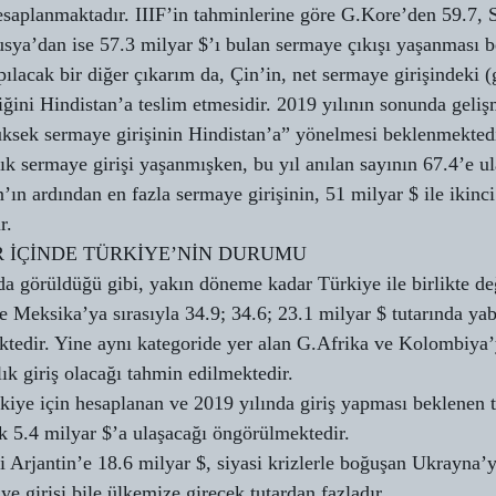
esaplanmaktadır. IIIF’in tahminlerine göre G.Kore’den 59.7, 
sya’dan ise 57.3 milyar $’ı bulan sermaye çıkışı yaşanması 
ılacak bir diğer çıkarım da, Çin’in, net sermaye girişindeki (
liğini Hindistan’a teslim etmesidir. 2019 yılının sonunda geli
üksek sermaye girişinin Hindistan’a” yönelmesi beklenmektedi
lık sermaye girişi yaşanmışken, bu yıl anılan sayının 67.4’e u
’ın ardından en fazla sermaye girişinin, 51 milyar $ ile ikinci
r.
R İÇİNDE TÜRKİYE’NİN DURUMU
a görüldüğü gibi, yakın döneme kadar Türkiye ile birlikte değ
 Meksika’ya sırasıyla 34.9; 34.6; 23.1 milyar $ tutarında ya
ktedir. Yine aynı kategoride yer alan G.Afrika ve Kolombiya’y
ık giriş olacağı tahmin edilmektedir.
kiye için hesaplanan ve 2019 yılında giriş yapması beklenen 
k 5.4 milyar $’a ulaşacağı öngörülmektedir.
 Arjantin’e 18.6 milyar $, siyasi krizlerle boğuşan Ukrayna’y
e girişi bile ülkemize girecek tutardan fazladır.