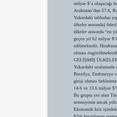
milyar $’a ulaşacağı h
Arabistan’dan 57.6, Ru
Yukardaki tablodan yap
ülkeler arasında) lider
ülkeler arasında “en y
geçen yıl 62 milyar $’
edilmektedir. Hindistan
olması öngörülmektedi
GELİŞMİŞ ÜLKELE
Yukardaki sıralamada d
Brezilya, Endonezya ve
girişi olması beklenme
14.6 ve 13.6 milyar $’l
Bu grupta yer alan Tür
sermayenin ancak yıllı
Ekonomik kriz içindeki
$’lık hesaplanan sermay