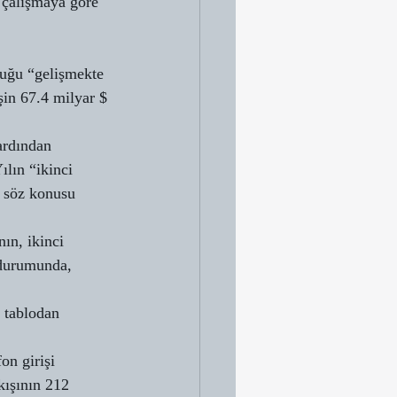
 çalışmaya göre 
duğu “gelişmekte 
şin 67.4 milyar $ 
ardından 
lın “ikinci 
, söz konusu 
ın, ikinci 
 durumunda, 
 tablodan 
on girişi 
kışının 212 