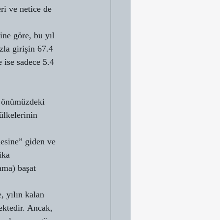
ri ve netice de 
ine göre, bu yıl 
la girişin 67.4 
 ise sadece 5.4 
e önümüzdeki 
lkelerinin 
mesine” giden ve 
ika 
ama) başat 
, yılın kalan 
ktedir. Ancak, 