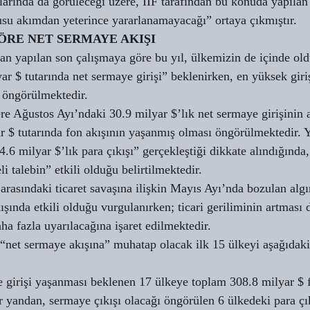
rlarında da görüleceği üzere, IIF tarafından bu konuda yapılan
su akımdan yeterince yararlanamayacağı” ortaya çıkmıştır.
GÖRE NET SERMAYE AKIŞI
dan yapılan son çalışmaya göre bu yıl, ülkemizin de içinde ol
ar $ tutarında net sermaye girişi” beklenirken, en yüksek giri
ı öngörülmektedir.
re Ağustos Ayı’ndaki 30.9 milyar $’lık net sermaye girişinin 
r $ tutarında fon akışının yaşanmış olması öngörülmektedir. Yı
.6 milyar $’lık para çıkışı” gerçekleştiği dikkate alındığında
 talebin” etkili olduğu belirtilmektedir.
rasındaki ticaret savaşına ilişkin Mayıs Ayı’nda bozulan algın
ışında etkili olduğu vurgulanırken; ticari geriliminin artması
ha fazla uyarılacağına işaret edilmektedir.
a “net sermaye akışına” muhatap olacak ilk 15 ülkeyi aşağıdaki
e girişi yaşanması beklenen 17 ülkeye toplam 308.8 milyar $ f
 yandan, sermaye çıkışı olacağı öngörülen 6 ülkedeki para çı