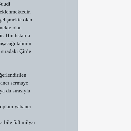
Suudi 
beklenmektedir.
gelişmekte olan 
şmekte olan 
r. Hindistan’a 
laşacağı tahmin 
 sıradaki Çin’e 
erlendirilen 
bancı sermaye 
a da sırasıyla 
toplam yabancı 
a bile 5.8 milyar 