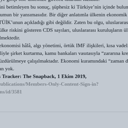
sini betimleyen bu sonuç, şüphesiz ki Türkiye’nin içinde bul
urumun bir yansımasıdır. Bir diğer anlatımla ülkenin ekonomi
 TÜİK’unun açıkladığı gibi değildir. Zaten bu olgu, uluslarara
 ülke riskini gösteren CDS sayıları, uluslararası kuruluşların ü
lmektedir.
konomisi hâlâ, algı yönetimi, örtük IMF ilişkileri, kısa vadel
iyle şirket kurtarma, kamu bankaları vasıtasıyla “zararına kr
yüzdürülmeye çalışılmaktadır. Ekonomi kuramındaki “zaman d
an yok.
ws Tracker: The Snapback, 1 Ekim 2019, 
Publications/Members-Only-Content-Sign-in?
ns/id/3581