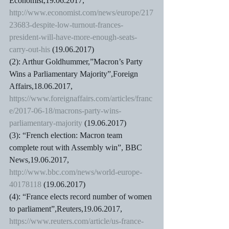
Economist,19.06.2017, 
http://www.economist.com/news/europe/217
23683-despite-low-turnout-frances-
president-will-have-more-enough-seats-
carry-out-his
 (19.06.2017)
(2): Arthur Goldhummer,”Macron’s Party 
Wins a Parliamentary Majority”,Foreign 
Affairs,18.06.2017, 
https://www.foreignaffairs.com/articles/franc
e/2017-06-18/macrons-party-wins-
parliamentary-majority
 (19.06.2017)
(3): “French election: Macron team 
complete rout with Assembly win”, BBC 
News,19.06.2017, 
http://www.bbc.com/news/world-europe-
40178118
 (19.06.2017)
(4): “France elects record number of women 
to parliament”,Reuters,19.06.2017, 
https://www.reuters.com/article/us-france-