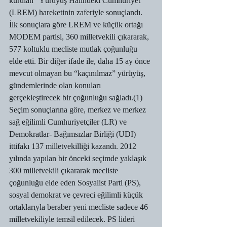
kurulan “Yürüyüş Halindeki Cumhuriyet” 
(LREM) hareketinin zaferiyle sonuçlandı. 
İlk sonuçlara göre LREM ve küçük ortağı 
MODEM partisi, 360 milletvekili çıkararak, 
577 koltuklu mecliste mutlak çoğunluğu 
elde etti. Bir diğer ifade ile, daha 15 ay önce 
mevcut olmayan bu “kaçınılmaz” yürüyüş, 
gündemlerinde olan konuları 
gerçekleştirecek bir çoğunluğu sağladı.(1)
Seçim sonuçlarına göre, merkez ve merkez 
sağ eğilimli Cumhuriyetçiler (LR) ve 
Demokratlar- Bağımsızlar Birliği (UDI) 
ittifakı 137 milletvekilliği kazandı. 2012 
yılında yapılan bir önceki seçimde yaklaşık 
300 milletvekili çıkararak mecliste 
çoğunluğu elde eden Sosyalist Parti (PS), 
sosyal demokrat ve çevreci eğilimli küçük 
ortaklarıyla beraber yeni mecliste sadece 46 
milletvekiliyle temsil edilecek. PS lideri 