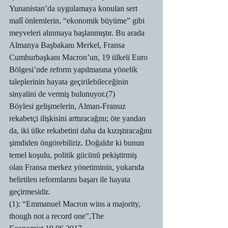
Yunanistan’da uygulamaya konulan sert 
malî önlemlerin, “ekonomik büyüme” gibi 
meyveleri alınmaya başlanmıştır. Bu arada 
Almanya Başbakanı Merkel, Fransa 
Cumhurbaşkanı Macron’un, 19 ülkeli Euro 
Bölgesi’nde reform yapılmasına yönelik 
taleplerinin hayata geçirilebileceğinin 
sinyalini de vermiş bulunuyor.(7)
Böylesi gelişmelerin, Alman-Fransız 
rekabetçi ilişkisini arttıracağını; öte yandan 
da, iki ülke rekabetini daha da kızıştıracağını 
şimdiden öngörebiliriz. Doğaldır ki bunun 
temel koşulu, politik gücünü pekiştirmiş 
olan Fransa merkez yönetiminin, yukarıda 
belirtilen reformlarını başarı ile hayata 
geçirmesidir.
(1): “Emmanuel Macron wins a majority, 
though not a record one”,The 