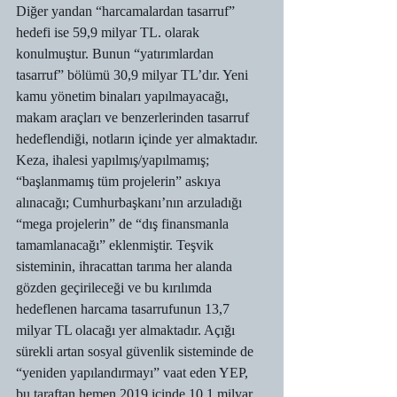
Diğer yandan “harcamalardan tasarruf” 
hedefi ise 59,9 milyar TL. olarak 
konulmuştur. Bunun “yatırımlardan 
tasarruf” bölümü 30,9 milyar TL’dır. Yeni 
kamu yönetim binaları yapılmayacağı, 
makam araçları ve benzerlerinden tasarruf 
hedeflendiği, notların içinde yer almaktadır. 
Keza, ihalesi yapılmış/yapılmamış; 
“başlanmamış tüm projelerin” askıya 
alınacağı; Cumhurbaşkanı’nın arzuladığı 
“mega projelerin” de “dış finansmanla 
tamamlanacağı” eklenmiştir. Teşvik 
sisteminin, ihracattan tarıma her alanda 
gözden geçirileceği ve bu kırılımda 
hedeflenen harcama tasarrufunun 13,7 
milyar TL olacağı yer almaktadır. Açığı 
sürekli artan sosyal güvenlik sisteminde de 
“yeniden yapılandırmayı” vaat eden YEP, 
bu taraftan hemen 2019 içinde 10,1 milyar 