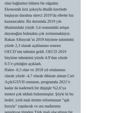
olan bağlantısı bilinen bir olgudur. 
Ekonomik kriz şokuyla ithalât üzerinde 
başlayan daralma süreci 2019’da elbette hız 
kazanacaktır. Bu durumda 2019 yılı 
ithalatındaki yüzde 3,4 oranındaki artışın 
dayanağını bulmakta çok zorlanmaktayız.
Bakan Albayrak’ın 2019 büyüme tahminini 
yüzde 2,3 olarak açıklaması sonrası 
OECD’nin tahmini geldi. OECD 2019 
büyüme tahminini yüzde 4.9’dan yüzde 
0.5’e çektiğini açıkladı.
Halen -6,5 olan ve 2018 yıl ortalaması 
olarak yüzde -4,7 olarak dikkate alınan Cari 
Açık/GSYH oranının, programda 2021’e 
kadar da kademeli bir düşüşle %2,6’ya 
inmesi çok iddialı bulunmuştur. Şöyle ki bu 
hedef, yerli malı üretim reformunun “ışık 
hızıyla” yapılacak ve ara mallarının 
neredeyse tümden Türk malı olacağının bir 