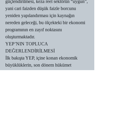
güçlendirilmesi, keza reel sektörün “uygun”, 
yani cari faizden düşük faizle borcunu 
yeniden yapılandırması için kaynağın 
nereden geleceği, bu ölçekteki bir ekonomi 
programının en zayıf noktasını 
oluşturmaktadır.
YEP’NIN TOPLUCA 
DEĞERLENDİRİLMESİ
İlk bakışta YEP, içine konan ekonomik 
büyüklüklerin, son dönem hükümet 
söylemlerinin aksine, gerçeklere çok daha 
yakın olmasıyla dikkat çekmekte; mevcut 
yapısal sorunlar ve kırılganlıklar; 
Cumhurbaşkanı’nın aksine, yaşamakta 
olduğumuz “ekonomik krizin varlığını” teyit 
etmektedir. Bir diğer anlatımla, ekonominin 
bir daralma sürecine girdiği zımnen de olsa 
kabul edilmektedir.
Yukarıda ana hatlarıyla aktarmaya 