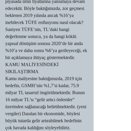
piyasada ürün fiyatlarına yansımaya devam 
edecektir. Böyle baktığımızda, zor geçmesi 
beklenen 2019 yılında ancak %16’ya 
inebilecek TÜFE enflasyonu nasıl olacak? 
Saniyen TÜFE’nin, TL’daki hangi 
değerlenme sonucu, ya da hangi köklü 
yapısal dönüşüm sonrası 2020’de bir anda 
%10’a ve daha sonra %6’ya gerileyeceği, ek 
bir açıklamaya ihtiyaç göstermektedir.
KAMU MALİYESİNDEKİ 
SIKILAŞTIRMA
Kamu maliyesine baktığımızda, 2019 için 
hedefin, GSMH’nin %1,7’si kadar, 75.9 
milyar TL tasarruf öngörülmektedir. Bunun 
16 milyar TL’sı “gelir artıcı önlemler” 
üzerinden sağlanacağı belirtilmektedir. (yeni 
vergiler) Daralan bir ekonomide, böylesi 
büyük tutarda gelir artırabilmek hedefinin 
çok havada kaldığını söyleyebiliriz.