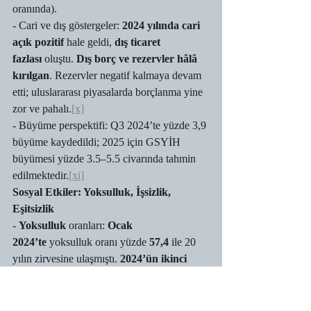
oranında).
- Cari ve dış göstergeler: 
2024 yılında cari 
açık pozitif
 hale geldi, 
dış ticaret 
fazlası
 oluştu. 
Dış borç ve rezervler hâlâ 
kırılgan
. Rezervler negatif kalmaya devam 
etti; uluslararası piyasalarda borçlanma yine 
zor ve pahalı.
[x]
- Büyüme perspektifi: Q3 2024’te yüzde 3,9 
büyüme kaydedildi; 2025 için GSYİH 
büyümesi yüzde 3.5–5.5 civarında tahmin 
edilmektedir.
[xi]
Sosyal Etkiler: Yoksulluk, İşsizlik, 
Eşitsizlik
- 
Yoksulluk
 oranları: 
Ocak 
2024’te
 yoksulluk oranı yüzde 
57,4
 ile 20 
yılın zirvesine ulaşmıştı. 
2024’ün ikinci 
yarısında
 ise 
yüzde 38’e düşüşler
gözlendi. 
[xii]
- İşsizlik ve iş piyasası: 
2024–2025’te 