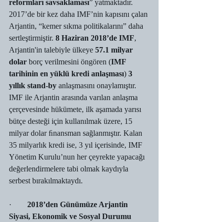
reformları savsaklaması
” yatmaktadır.
2017’de bir kez daha IMF’nin kapısını çalan 
Arjantin, “kemer sıkma politikalarını” daha 
sertleştirmiştir. 
8 Haziran 2018’de IMF
, 
Arjantin'in talebiyle ülkeye 
57.1 milyar 
dolar
 borç verilmesini öngören (
IMF 
tarihinin en yüklü kredi anlaşması
) 
3 
yıllık stand-by
 anlaşmasını onaylamıştır. 
IMF ile Arjantin arasında varılan anlaşma 
çerçevesinde hükümete, ilk aşamada yarısı 
bütçe desteği için kullanılmak üzere, 15 
milyar dolar ﬁnansman sağlanmıştır. Kalan 
35 milyarlık kredi ise, 3 yıl içerisinde, IMF 
Yönetim Kurulu’nun her çeyrekte yapacağı 
değerlendirmelere tabi olmak kaydıyla 
serbest bırakılmaktaydı.
·        
2018’den Günümüze Arjantin 
Siyasi, Ekonomik ve Sosyal Durumu