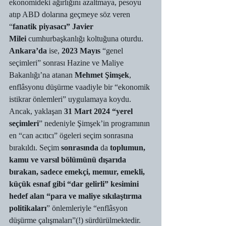
ekonomideki ağırlığını azaltmaya, pesoyu 
atıp ABD dolarına geçmeye söz veren 
“
fanatik piyasacı” Javier 
Milei
 cumhurbaşkanlığı koltuğuna oturdu.
Ankara’da 
ise, 
2023 Mayıs
 “genel 
seçimleri” sonrası Hazine ve Maliye 
Bakanlığı’na atanan 
Mehmet Şimşek
, 
enflâsyonu düşürme vaadiyle bir “ekonomik 
istikrar önlemleri” uygulamaya koydu. 
Ancak, yaklaşan 
31 Mart 2024 “yerel 
seçimleri
” nedeniyle Şimşek’in programının 
en “can acıtıcı” ögeleri seçim sonrasına 
bırakıldı. Seçim 
sonrasında
 da 
toplumun, 
kamu ve varsıl bölümünü dışarıda 
bırakan, sadece emekçi, memur, emekli, 
küçük esnaf gibi “dar gelirli” kesimini 
hedef alan “para ve maliye sıkılaştırma 
politikaları
” önlemleriyle “enflâsyon 
düşürme çalışmaları”(!) sürdürülmektedir. 