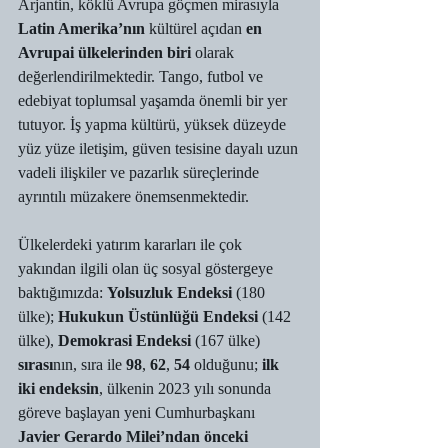
Arjantin, köklü Avrupa göçmen mirasıyla 
Latin Amerika’nın
 kültürel açıdan 
en 
Avrupai ülkelerinden biri
 olarak 
değerlendirilmektedir. Tango, futbol ve 
edebiyat toplumsal yaşamda önemli bir yer 
tutuyor. İş yapma kültürü, yüksek düzeyde 
yüz yüze iletişim, güven tesisine dayalı uzun 
vadeli ilişkiler ve pazarlık süreçlerinde 
ayrıntılı müzakere önemsenmektedir.
Ülkelerdeki yatırım kararları ile çok 
yakından ilgili olan üç sosyal göstergeye 
baktığımızda: 
Yolsuzluk Endeksi
 (180 
ülke); 
Hukukun Üstünlüğü Endeksi
 (142 
ülke), 
Demokrasi Endeksi
 (167 ülke) 
sırası
nın, sıra ile 
98
, 
62
, 
54
 olduğunu; 
ilk 
iki endeksin
, ülkenin 2023 yılı sonunda 
göreve başlayan yeni Cumhurbaşkanı 
Javier Gerardo Milei’ndan önceki 