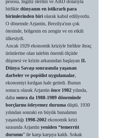
pesosu, İngiliz sterlini ve ABD dolarıyla 
birlikte 
dünyanın en istikrarlı para 
birimlerinden biri
 olarak kabul ediliyordu. 
O dönemde Arjantin, Brezilya'nın çok 
ötesinde, bölgenin en zengin ve en etkili 
ülkesiydi.
Ancak 1929 ekonomik kriziyle birlikte ihraç 
ürünlerine olan talebin önemli ölçüde 
düşmesi ve krizin arkasından başlayan 
II. 
Dünya Savaşı sonrasında yaşanan 
darbeler ve popülist uygulamalar
, 
ekonomiyi kırılgan hale getirdi. Bunun 
sonucu olarak Arjantin 
önce 1982
 yılında, 
daha 
sonra da 1988-1989 döneminde 
borçlarını ödeyemez duruma
 düştü. 1930 
yılından sonraki en büyük bunalımın 
yaşandığı 
1998-2002
 ekonomik krizi 
sırasında Arjantin 
yeniden “temerrüt 
durumu
” ile karşı karşıya kaldı. Sokak 