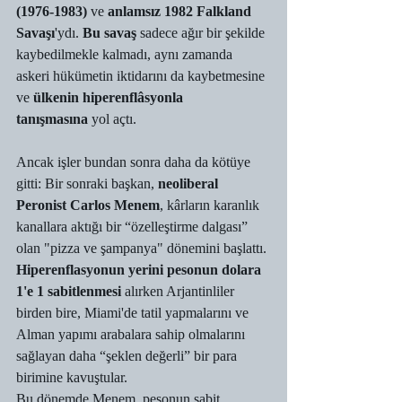
(1976-1983) 
ve 
anlamsız 1982 Falkland 
Savaşı
'ydı. 
Bu savaş
 sadece ağır bir şekilde 
kaybedilmekle kalmadı, aynı zamanda 
askeri hükümetin iktidarını da kaybetmesine 
ve 
ülkenin hiperenflâsyonla 
tanışmasına
 yol açtı.
Ancak işler bundan sonra daha da kötüye 
gitti: Bir sonraki başkan, 
neoliberal 
Peronist Carlos Menem
, kârların karanlık 
kanallara aktığı bir “özelleştirme dalgası” 
olan "pizza ve şampanya" dönemini başlattı. 
Hiperenflasyonun yerini pesonun dolara 
1'e 1 sabitlenmesi
 alırken Arjantinliler 
birden bire, Miami'de tatil yapmalarını ve 
Alman yapımı arabalara sahip olmalarını 
sağlayan daha “şeklen değerli” bir para 
birimine kavuştular.
Bu dönemde Menem, pesonun sabit 