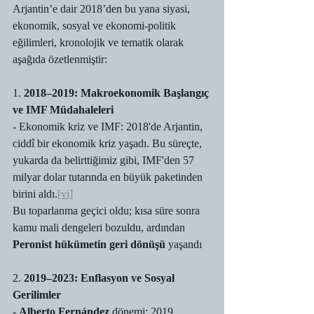
Arjantin’e dair 2018’den bu yana siyasi, 
ekonomik, sosyal ve ekonomi-politik 
eğilimleri, kronolojik ve tematik olarak 
aşağıda özetlenmiştir:
1. 
2018–2019: Makroekonomik Başlangıç 
ve IMF Müdahaleleri
- Ekonomik kriz ve IMF: 2018'de Arjantin, 
ciddî bir ekonomik kriz yaşadı. Bu süreçte, 
yukarda da belirttiğimiz gibi, IMF'den 57 
milyar dolar tutarında en büyük paketinden 
birini aldı.
[vi]
Bu toparlanma geçici oldu; kısa süre sonra 
kamu mali dengeleri bozuldu, ardından 
Peronist hükümetin geri dönüşü
 yaşandı
2.
 2019–2023: Enflasyon ve Sosyal 
Gerilimler
- 
Alberto Fernández
 dönemi: 2019 