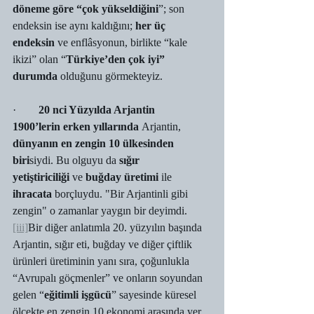
döneme göre “çok yükseldiğini
”; son 
endeksin ise aynı kaldığını; 
her üç 
endeksin
 ve enflâsyonun, birlikte “kale 
ikizi” olan “
Türkiye’den çok iyi” 
durumda
 olduğunu görmekteyiz.
·        
20 nci Yüzyılda Arjantin  
1900’lerin erken yıllarında
 Arjantin, 
dünyanın en zengin 10 ülkesinden 
biri
siydi. Bu olguyu da 
sığır 
yetiştiriciliği
 ve 
buğday üretimi
 ile 
ihracata
 borçluydu. "Bir Arjantinli gibi 
zengin" o zamanlar yaygın bir deyimdi.
[iii]
Bir diğer anlatımla 20. yüzyılın başında 
Arjantin, sığır eti, buğday ve diğer çiftlik 
ürünleri üretiminin yanı sıra, çoğunlukla 
“Avrupalı göçmenler” ve onların soyundan 
gelen “
eğitimli işgücü
” sayesinde küresel 
ölçekte en zengin 10 ekonomi arasında yer 