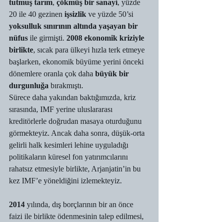
tutmuş tarım
, 
çökmüş bir sanayi
, yüzde 
20 ile 40 gezinen 
işsizlik
 ve yüzde 50’si 
yoksulluk sınırının altında yaşayan bir 
nüfus
 ile girmişti. 
2008 ekonomik kriziyle 
birlikte
, sıcak para ülkeyi hızla terk etmeye 
başlarken, ekonomik büyüme yerini önceki 
dönemlere oranla çok daha 
büyük bir 
durgunluğa
 bırakmıştı.
Sürece daha yakından baktığımızda, kriz 
sırasında, IMF yerine uluslararası 
kreditörlerle doğrudan masaya oturduğunu 
görmekteyiz. Ancak daha sonra, düşük-orta 
gelirli halk kesimleri lehine uyguladığı 
politikaların küresel fon yatırımcılarını 
rahatsız etmesiyle birlikte, Arjanjatin’in bu 
kez IMF’e yöneldiğini izlemekteyiz.
2014
 yılında, dış borçlarının bir an önce 
faizi ile birlikte ödenmesinin talep edilmesi, 