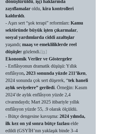
dönüştürüldü
, 
işçi haklarında 
zayıflamalar
 oldu, 
kira kontrolleri 
kaldırıldı
.
- Aşırı sert “şok terapi” reformları: 
Kamu 
sektöründe büyük işten çıkarmalar
, 
sosyal yardımlarda ciddi azaltışlar 
yaşandı; 
maaş ve emekliliklerde reel 
düşüşle
r gözlendi.
[ix]
Ekonomik Veriler ve Göstergeler
- Enflâsyonun dramatik düşüşü: Yıllık 
enflâsyon
, 2023 sonunda yüzde 211’iken
, 
2024 sonunda çok sert düşerek, “
tek haneli 
aylık seviyelere” geriledi
. Örneğin: Kasım 
2024’de aylık enflâsyon yüzde 2,4 
civarındaydı; Mart 2025 itibariyle yıllık 
enflâsyon yüzde 55, .9 olarak ölçüldü.
- Bütçe dengesine kavuşma: 
2024 yılında, 
ilk kez on yıl sonra bütçe fazlası
 elde 
edildi (GSYİH’nın yaklaşık binde 3–4 