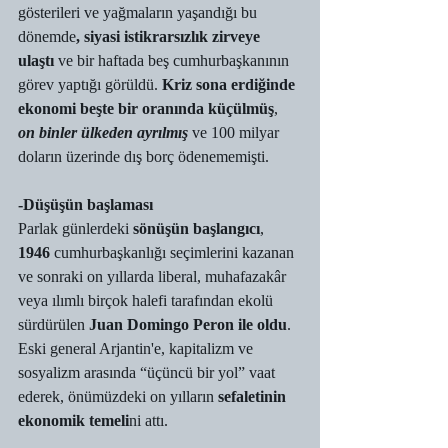
gösterileri ve yağmaların yaşandığı bu 
dönemde
, siyasi istikrarsızlık zirveye 
ulaştı
 ve bir haftada beş cumhurbaşkanının 
görev yaptığı görüldü. 
Kriz sona erdiğinde 
ekonomi beşte bir oranında küçülmüş
, 
on binler ülkeden ayrılmış
 ve 100 milyar 
doların üzerinde dış borç ödenememişti.
-Düşüşün başlaması
Parlak günlerdeki 
sönüşün başlangıcı
, 
1946
 cumhurbaşkanlığı seçimlerini kazanan 
ve sonraki on yıllarda liberal, muhafazakâr 
veya ılımlı birçok halefi tarafından ekolü 
sürdürülen 
Juan Domingo Peron ile oldu
. 
Eski general Arjantin'e, kapitalizm ve 
sosyalizm arasında “üçüncü bir yol” vaat 
ederek, önümüzdeki on yılların 
sefaletinin 
ekonomik temeli
ni attı.