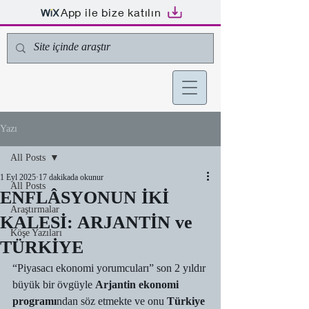
App ile bize katılın
Yazı
All Posts
1 Eyl 2025
17 dakikada okunur
All Posts
ENFLÂSYONUN İKİ
Araştırmalar
KALESİ: ARJANTİN ve
Köşe Yazıları
TÜRKİYE
“Piyasacı ekonomi yorumcuları” son 2 yıldır 
büyük bir övgüyle 
Arjantin ekonomi 
programı
ndan söz etmekte ve onu 
Türkiye 