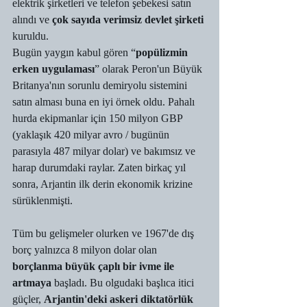
elektrik şirketleri ve telefon şebekesi satın 
alındı ​​ve 
çok sayıda verimsiz devlet şirketi 
kuruldu.
Bugün yaygın kabul gören “
popülizmin 
erken uygulaması
” olarak Peron'un Büyük 
Britanya'nın sorunlu demiryolu sistemini 
satın alması buna en iyi örnek oldu. Pahalı 
hurda ekipmanlar için 150 milyon GBP 
(yaklaşık 420 milyar avro / bugünün 
parasıyla 487 milyar dolar) ve bakımsız ve 
harap durumdaki raylar. Zaten birkaç yıl 
sonra, Arjantin ilk derin ekonomik krizine 
sürüklenmişti. 
Tüm bu gelişmeler olurken ve 1967'de dış 
borç yalnızca 8 milyon dolar olan 
borçlanma büyük çaplı bir ivme ile 
artmaya
 başladı. Bu olgudaki başlıca itici 
güçler, 
Arjantin'deki askeri diktatörlük 