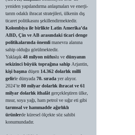
yeniden yapılandırma anlaşmaları ve enerji-
tarım odaklı ihracat stratejileri, ülkenin dış 
ticaret politikasını şekillendirmektedir. 
Kolombiya ile birlikte Latin Amerika’da 
ABD, Çin ve AB arasındaki ticari denge 
politikalarında önemli 
manevra alanına 
sahip olduğu görülmektedir.
Yaklaşık 
48 milyon nüfus
lu ve 
dünyanın 
sekizinci büyük toprağına sahip
 Arjantin, 
kişi başına
 düşen 
14.362 dolarlık milli 
gelir
le dünyada 
70. sırada
 yer alıyor. 
2024’te 
80 milyar dolarlık ihracat
ve 61 
milyar dolarlık ithalât 
gerçekleştiren ülke, 
mısır, soya yağı, ham petrol ve sığır eti gibi 
tarımsal ve hammadde ağırlıklı 
ürünler
de küresel ölçekte söz sahibi 
konumundadır.