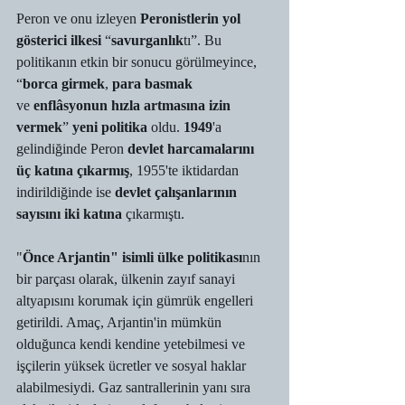
Peron ve onu izleyen 
Peronistlerin yol 
gösterici ilkesi 
“
savurganlık
tı”. Bu 
politikanın etkin bir sonucu görülmeyince, 
“
borca ​​girmek
, 
para basmak 
ve
 enflâsyonun hızla artmasına izin 
vermek
”
 yeni politika
 oldu. 
1949
'a 
gelindiğinde Peron 
devlet harcamalarını 
üç katına çıkarmış
, 1955'te iktidardan 
indirildiğinde ise 
devlet çalışanlarının 
sayısını iki katına
 çıkarmıştı.
"
Önce Arjantin" isimli ülke politikası
nın 
bir parçası olarak, ülkenin zayıf sanayi 
altyapısını korumak için gümrük engelleri 
getirildi. Amaç, Arjantin'in mümkün 
olduğunca kendi kendine yetebilmesi ve 
işçilerin yüksek ücretler ve sosyal haklar 
alabilmesiydi. Gaz santrallerinin yanı sıra 