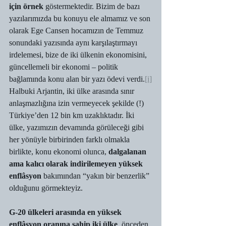
için örnek
 göstermektedir. Bizim de bazı 
yazılarımızda bu konuyu ele almamız ve son 
olarak Ege Cansen hocamızın de Temmuz 
sonundaki yazısında aynı karşılaştırmayı 
irdelemesi, bize de iki ülkenin ekonomisini, 
güncellemeli bir ekonomi – politik 
bağlamında konu alan bir yazı ödevi verdi.
[i]
Halbuki Arjantin, iki ülke arasında sınır 
anlaşmazlığına izin vermeyecek şekilde (!) 
Türkiye’den 12 bin km uzaklıktadır. İki 
ülke, yazımızın devamında görüleceği gibi 
her yönüyle birbirinden farklı olmakla 
birlikte, konu ekonomi olunca, 
dalgalanan 
ama kalıcı olarak indirilemeyen yüksek 
enflâsyon 
bakımından “yakın bir benzerlik” 
olduğunu görmekteyiz. 
G-20 ülkeleri arasında en yüksek 
enflâsyon oranına sahip iki ülke
, önceden 