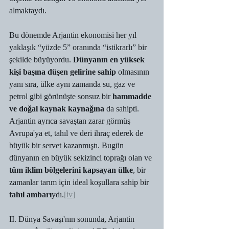
almaktaydı.
Bu dönemde Arjantin ekonomisi her yıl 
yaklaşık “yüzde 5” oranında “istikrarlı” bir 
şekilde büyüyordu. 
Dünyanın en yüksek 
kişi başına düşen gelirine sahip
 olmasının 
yanı sıra, ülke aynı zamanda su, gaz ve 
petrol gibi görünüşte sonsuz bir 
hammadde 
ve doğal kaynak kaynağına
 da sahipti. 
Arjantin ayrıca savaştan zarar görmüş 
Avrupa'ya et, tahıl ve deri ihraç ederek de 
büyük bir servet kazanmıştı. Bugün 
dünyanın en büyük sekizinci toprağı olan ve 
tüm iklim bölgelerini kapsayan ülke
, bir 
zamanlar tarım için ideal koşullara sahip bir 
tahıl ambarı
ydı.
[iv]
II. Dünya Savaşı'nın sonunda, Arjantin 