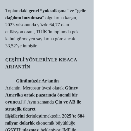
Toplumdaki 
genel “yoksullaşm
a” ve ”
gelir 
dağılımı bozulması
” olgularına karşın, 
2023 yılsonunda yüzde 64,77 olan 
enflâsyon oranı, TÜİK’in toplumda pek 
kabul görmeyen sayılarına göre ancak 
33,52’ye inmiştir.
ÇEŞİTLİ YÖNLERİYLE KISACA 
ARJANTİN
·        
Günümüzde Arjantin
Arjantin, Mercosur üyesi olarak 
Güney 
Amerika ortak pazarında önemli bir 
oyuncu
.
[ii]
 Aynı zamanda 
Çin ve AB ile 
stratejik ticaret 
ilişkilerini
 derinleştirmektedir. 
2025’te 684 
milyar dolarlık
 ekonomik büyüklüğe 
(
GSYH
) 
ulaşmas
ı bekleniyor. IMF ile 