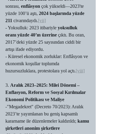
sonrası, 
enflâsyon
 çok yükseldi—2023'te 
yüzde 100’ü aştı, 
2024 başlarında yüzde 
211
 civarındaydı.
[vii]
- Yoksulluk: 2023 itibariyle 
yoksulluk 
oranı yüzde 40’ın üzerine
 çıktı. Bu oran, 
2017’deki yüzde 25 sayısından ciddi bir 
artışı ifade ediyordu.
- Küresel ekonomik zorluklar: Enflâsyon ve 
ekonomik koşullar toplumda 
huzursuzluklara, protestolara yol açtı.
[viii]
3. 
Aralık 2023–2025: Milei Dönemi – 
Enflasyon, Reform ve Sosyal Kırılmalar
Ekonomi Politikası ve Maliye
-"Megadekret" (Decreto 70/2023): Aralık 
2023’te yayımlanan bu geniş kapsamlı 
kararname ile düzenlemeler kaldırıldı; 
kamu 
şirketleri anonim şirketlere 