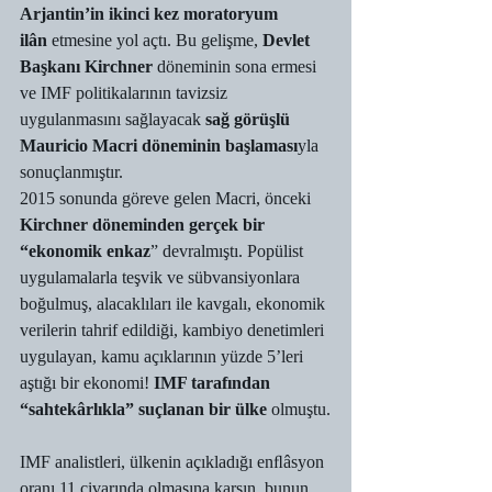
Arjantin’in ikinci kez moratoryum 
ilân
 etmesine yol açtı. Bu gelişme, 
Devlet 
Başkanı Kirchner
 döneminin sona ermesi 
ve IMF politikalarının tavizsiz 
uygulanmasını sağlayacak 
sağ görüşlü 
Mauricio Macri döneminin başlaması
yla 
sonuçlanmıştır.
2015 sonunda göreve gelen Macri, önceki 
Kirchner döneminden gerçek bir 
“ekonomik enkaz
” devralmıştı. Popülist 
uygulamalarla teşvik ve sübvansiyonlara 
boğulmuş, alacaklıları ile kavgalı, ekonomik 
verilerin tahrif edildiği, kambiyo denetimleri 
uygulayan, kamu açıklarının yüzde 5’leri 
aştığı bir ekonomi! 
IMF tarafından 
“sahtekârlıkla” suçlanan bir ülke
 olmuştu.
IMF analistleri, ülkenin açıkladığı enﬂâsyon 
oranı 11 civarında olmasına karşın, bunun 