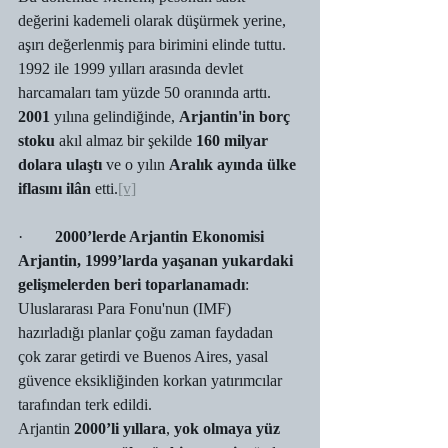
değerini kademeli olarak düşürmek yerine, 
aşırı değerlenmiş para birimini elinde tuttu. 
1992 ile 1999 yılları arasında devlet 
harcamaları tam yüzde 50 oranında arttı. 
2001
 yılına gelindiğinde, 
Arjantin'in borç 
stoku 
akıl almaz bir şekilde 
160 milyar 
dolara ulaştı
 ve o yılın 
Aralık ayında ülke 
iflasını ilân
 etti.
[v]
·        
2000’lerde Arjantin Ekonomisi
Arjantin, 1999’larda yaşanan yukardaki 
gelişmelerden beri toparlanamadı
: 
Uluslararası Para Fonu'nun (IMF) 
hazırladığı planlar çoğu zaman faydadan 
çok zarar getirdi ve Buenos Aires, yasal 
güvence eksikliğinden korkan yatırımcılar 
tarafından terk edildi.
Arjantin 
2000’li yıllara
, 
yok olmaya yüz 