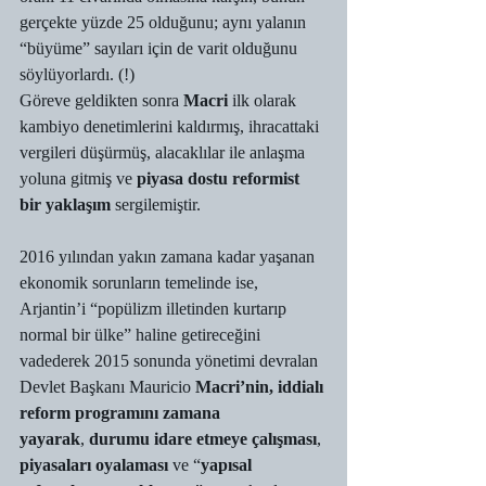
gerçekte yüzde 25 olduğunu; aynı yalanın 
“büyüme” sayıları için de varit olduğunu 
söylüyorlardı. (!)
Göreve geldikten sonra 
Macri
 ilk olarak 
kambiyo denetimlerini kaldırmış, ihracattaki 
vergileri düşürmüş, alacaklılar ile anlaşma 
yoluna gitmiş ve 
piyasa dostu reformist 
bir yaklaşım
 sergilemiştir.
2016 yılından yakın zamana kadar yaşanan 
ekonomik sorunların temelinde ise, 
Arjantin’i “popülizm illetinden kurtarıp 
normal bir ülke” haline getireceğini 
vadederek 2015 sonunda yönetimi devralan 
Devlet Başkanı Mauricio 
Macri’nin, iddialı 
reform programını zamana 
yayarak
,
 durumu idare etmeye çalışması
,
piyasaları oyalaması 
ve
“
yapısal 