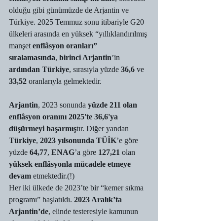
olduğu gibi günümüzde de Arjantin ve 
Türkiye. 2025 Temmuz sonu itibariyle G20 
ülkeleri arasında en yüksek “yıllıklandırılmış 
manşet 
enflâsyon oranları” 
sıralamasında
, 
birinci Arjantin
’in 
ardından Türkiye
, sırasıyla yüzde 
36,6
 ve 
33,52
 oranlarıyla gelmektedir.
Arjantin
, 2023 sonunda 
yüzde 211 olan 
enflâsyon oranını 2025'te 36,6'ya 
düşürmeyi başarmış
tır. Diğer yandan 
Türkiye
, 
2023 yılsonunda
TÜİK
’e göre 
yüzde
 64,77
,
 ENAG
’a göre
 127,21 
olan 
yüksek enflâsyonla mücadele etmeye 
devam
 etmektedir.(!)
Her iki ülkede de 2023’te bir “kemer sıkma 
programı” başlatıldı. 
2023 Aralık’ta 
Arjantin’de
, elinde testeresiyle kamunun 