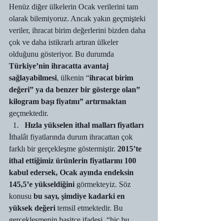
Henüz diğer ülkelerin Ocak verilerini tam 
olarak bilemiyoruz. Ancak yakın geçmişteki 
veriler, ihracat birim değerlerini bizden daha 
çok ve daha istikrarlı artıran ülkeler 
olduğunu gösteriyor. Bu durumda 
Türkiye’nin ihracatta avantaj 
sağlayabilmesi
, ülkenin “
ihracat birim 
değeri” ya da benzer bir gösterge olan” 
kilogram başı fiyatını” artırmaktan 
geçmektedir. 
Hızla yükselen ithal malları fiyatları
İthalât fiyatlarında durum ihracattan çok 
farklı bir gerçekleşme göstermiştir. 
2015’te 
ithal ettiğimiz ürünlerin fiyatlarını 100 
kabul edersek, Ocak ayında endeksin 
145,5’e yükseldiğini
 görmekteyiz. Söz 
konusu 
bu sayı, şimdiye kadarki en 
yüksek değeri 
temsil etmektedir. Bu 
gerçekleşmenin basitçe ifadesi, “hiç bu 