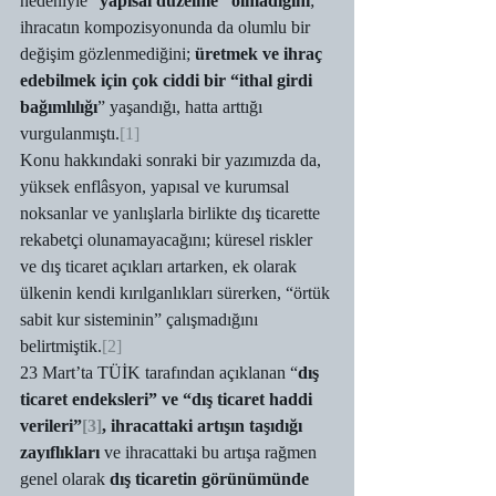
nedeniyle “
yapısal düzelme” olmadığını
; 
ihracatın kompozisyonunda da olumlu bir 
değişim gözlenmediğini; 
üretmek ve ihraç 
edebilmek için çok ciddi bir “ithal girdi 
bağımlılığı
” yaşandığı, hatta arttığı 
vurgulanmıştı.
[1]
Konu hakkındaki sonraki bir yazımızda da, 
yüksek enflâsyon, yapısal ve kurumsal 
noksanlar ve yanlışlarla birlikte dış ticarette 
rekabetçi olunamayacağını; küresel riskler 
ve dış ticaret açıkları artarken, ek olarak 
ülkenin kendi kırılganlıkları sürerken, “örtük 
sabit kur sisteminin” çalışmadığını 
belirtmiştik.
[2]
23 Mart’ta TÜİK tarafından açıklanan “
dış 
ticaret endeksleri” ve “dış ticaret haddi 
verileri”
[3]
, ihracattaki artışın taşıdığı 
zayıflıkları
 ve ihracattaki bu artışa rağmen 
genel olarak 
dış ticaretin görünümünde 