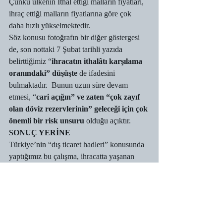
Çünkü ülkenin İthal ettiği malların fiyatları, 
ihraç ettiği malların fiyatlarına göre çok 
daha hızlı yükselmektedir. 
Söz konusu fotoğrafın bir diğer göstergesi 
de, son nottaki 7 Şubat tarihli yazıda 
belirttiğimiz “
ihracatın ithalâtı karşılama 
oranındaki” düşüşte 
de ifadesini 
bulmaktadır.  Bunun uzun süre devam 
etmesi, “
cari açığın” ve zaten “çok zayıf 
olan döviz rezervlerinin” geleceği için çok 
önemli bir risk unsuru
 olduğu açıktır. 
SONUÇ YERİNE
Türkiye’nin “dış ticaret hadleri” konusunda 
yaptığımız bu çalışma, ihracatta yaşanan 
artışın zayıflıklarının bulunduğunu ve 
ihracattaki artışa rağmen genel olarak 
dış 
ticaretin görünümünde oldukça önemli 
yapısal ve konjonktürel “sağlıksız 
işaretler
” olduğunu göstermektedir. Bu 