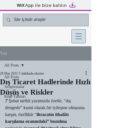
App ile bize katılın
Yazı
All Posts
28 Mar 2022
5 dakikada okunur
All Posts
Dış Ticaret Hadlerinde Hızlı
Araştırmalar
Düşüş ve Riskler
Köşe Yazıları
7
 Şubat tarihli yazımızda özetle, “dış 
dengede” kısmi olarak bir iyileşme olmasına 
karşın, özellikle “
ihracatın ithalâtı 
karşılama oranındaki” bozulma