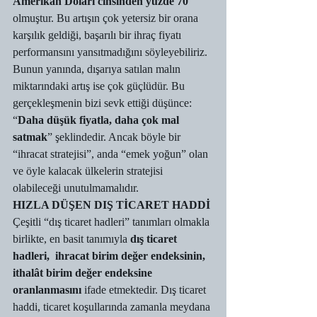
Amerikan Doları cinsinden yüzde 70 
olmuştur. Bu artışın çok yetersiz bir orana 
karşılık geldiği, başarılı bir ihraç fiyatı 
performansını yansıtmadığını söyleyebiliriz. 
Bunun yanında, dışarıya satılan malın 
miktarındaki artış ise çok güçlüdür. Bu 
gerçekleşmenin bizi sevk ettiği düşünce: 
“
Daha düşük fiyatla, daha çok mal 
satmak
” şeklindedir. Ancak böyle bir 
“ihracat stratejisi”, anda “emek yoğun” olan 
ve öyle kalacak ülkelerin stratejisi 
olabileceği unutulmamalıdır. 
HIZLA DÜŞEN DIŞ TİCARET HADDİ
Çeşitli “dış ticaret hadleri” tanımları olmakla 
birlikte, en basit tanımıyla 
dış ticaret 
hadleri,  ihracat birim değer endeksinin, 
ithalât birim değer endeksine 
oranlanmasını 
ifade etmektedir. Dış ticaret 
haddi, ticaret koşullarında zamanla meydana 