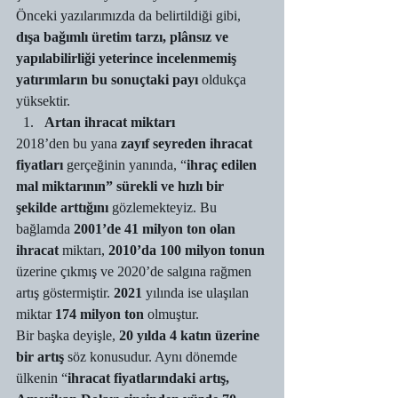
Önceki yazılarımızda da belirtildiği gibi, 
dışa bağımlı üretim tarzı, plânsız ve 
yapılabilirliği yeterince incelenmemiş 
yatırımların bu sonuçtaki payı
 oldukça 
yüksektir. 
Artan ihracat miktarı
2018’den bu yana 
zayıf seyreden ihracat 
fiyatları
 gerçeğinin yanında, “
ihraç edilen 
mal miktarının” sürekli ve hızlı bir 
şekilde arttığını
 gözlemekteyiz. Bu 
bağlamda 
2001’de 41 milyon ton olan 
ihracat
 miktarı, 
2010’da 100 milyon tonun
üzerine çıkmış ve 2020’de salgına rağmen 
artış göstermiştir. 
2021 
yılında ise ulaşılan 
miktar 
174 milyon ton
 olmuştur. 
Bir başka deyişle, 
20 yılda 4 katın üzerine 
bir artış
 söz konusudur. Aynı dönemde 
ülkenin “
ihracat fiyatlarındaki artış, 