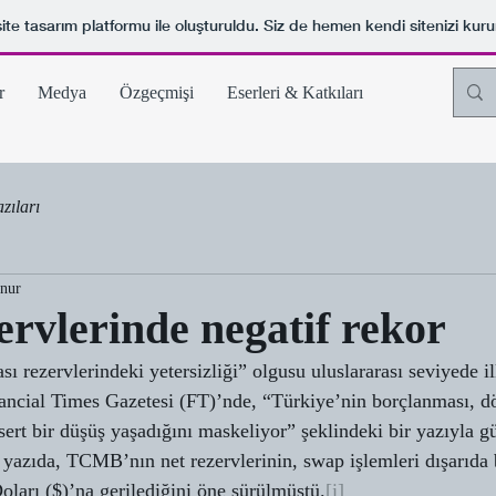
ite tasarım platformu ile oluşturuldu. Siz de hemen kendi sitenizi kuru
r
Medya
Özgeçmişi
Eserleri & Katkıları
zıları
unur
ervlerinde negatif rekor
sı rezervlerindeki yetersizliği” olgusu uluslararası seviyede il
inancial Times Gazetesi (FT)’nde, “Türkiye’nin borçlanması, d
 sert bir düşüş yaşadığını maskeliyor” şeklindeki bir yazıyla 
 yazıda, TCMB’nın net rezervlerinin, swap işlemleri dışarıda b
ları ($)’na gerilediğini öne sürülmüştü.
[i]