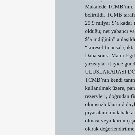
Makalede TCMB’nın, Şu
belirtildi. TCMB taraf
25.9 milyar $’a kadar t
olduğu; net yabancı va
$’a indiğinin” anlaşıl
“küresel finansal şokt
Daha sonra Mahfi Eğilm
yazısıyla
[ii]
 iyice günd
ULUSLARARASI DÖ
TCMB’nın kendi tanımı
kullanılmak üzere, para
rezervleri, doğrudan f
olumsuzlukların dolayl
piyasalara müdahale am
olması veya kurun çeşi
olarak değerlendirilme