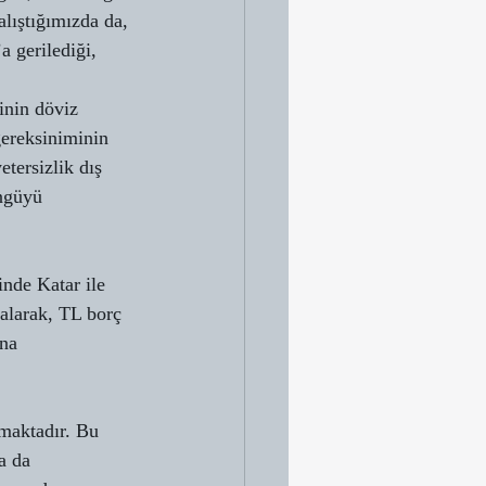
lıştığımızda da, 
 gerilediği, 
inin döviz 
gereksiniminin 
tersizlik dış 
ngüyü 
nde Katar ile 
alarak, TL borç 
na 
 
lmaktadır. Bu 
a da 