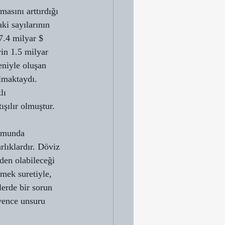
sını arttırdığı 
ki sayılarının 
7.4 milyar $ 
in 1.5 milyar 
eniyle oluşan 
ılmaktaydı.
lı 
ışılır olmuştur.
umunda 
rlıklardır. Döviz 
den olabileceği 
mek suretiyle, 
erde bir sorun 
üvence unsuru 