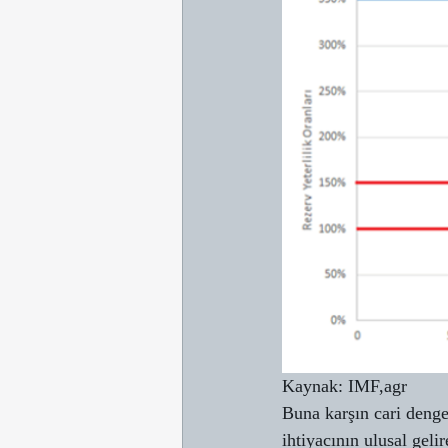
Kaynak: IMF,agr
Buna karşın cari denge
ihtiyacının ulusal gel