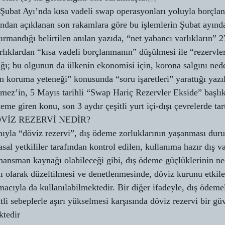
bat Ayı’nda kısa vadeli swap operasyonları yoluyla borçlanma
ından açıklanan son rakamlara göre bu işlemlerin Şubat ayında
ırmandığı belirtilen anılan yazıda, “net yabancı varlıkların” 2
rlıklardan “kısa vadeli borçlanmanın” düşülmesi ile “rezervler
dığı; bu olgunun da ülkenin ekonomisi için, korona salgını ned
an koruma yeteneği” konusunda “soru işaretleri” yarattığı yaz
ez’in, 5 Mayıs tarihli “Swap Hariç Rezervler Ekside” başlık
eme giren konu, son 3 aydır çeşitli yurt içi-dışı çevrelerde tart
VİZ REZERVİ NEDİR?
yla “döviz rezervi”, dış ödeme zorluklarının yaşanması dur
sal yetkililer tarafından kontrol edilen, kullanıma hazır dış va
inansman kaynağı olabileceği gibi, dış ödeme güçlüklerinin ne
ı olarak düzeltilmesi ve denetlenmesinde, döviz kurunu etkile
acıyla da kullanılabilmektedir. Bir diğer ifadeyle, dış ödemel
tli sebeplerle aşırı yükselmesi karşısında döviz rezervi bir g
ktedir