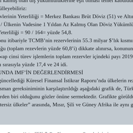
ıl kalmış olan dış yükümlülüklerine eşit olması temel kabuldü
lleyebiliriz:
erinin Yeterliliği = Merkez Bankası Brüt Döviz (51) ve Altı
 / Ülkenin Vadesine 1 Yıldan Az Kalmış Olan Döviz Yükümlül
terliliği = 90 / 164= yüzde 54,8.
nu itibariyle TCMB’nin rezervlerinin 55.3 milyar $’lık kısmı
ğu (toplam rezevlerin yüzde 60,8’i) dikkate alınırsa, konunun
wap cinsi türev işlemlerin toplam rezervler içindeki payı 201
 sırasıyla yüzde 17,4 ve 24 idi.
NDA IMF’İN DEĞERLENDİRMESİ
ncellediği Küresel Finansal İstikrar Raporu’nda ülkelerin re
ansman gereksiniminin karşılaştırıldığı aşağıdaki grafik de, Tür
erden biri olduğunu gözler önüne sermektedir. Grafikte görüld
tersiz ülkeler” arasında, Mısır, Şili ve Güney Afrika ile aynı 