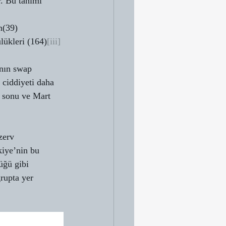
r. Bu tanımı 
n(39) 
ükleri (164)
[iii]
nın swap 
 ciddiyeti daha 
9 sonu ve Mart 
zerv 
kiye’nin bu 
üğü gibi 
grupta yer 