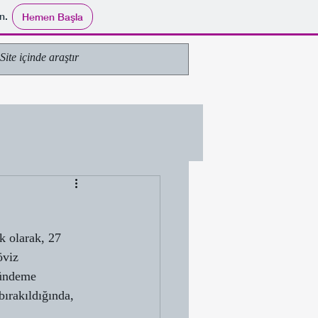
n.
Hemen Başla
k olarak, 27 
öviz 
gündeme 
ırakıldığında, 