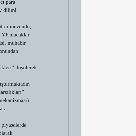
cı para 
v dilimi 
 altın mevcudu, 
 YP alacaklar, 
isi, muhabir 
yonundan 
ükleri” düşülerek 
şturmaktadır. 
rşılıkları” 
mekanizması) 
rak 
 piyasalarda 
olarak 