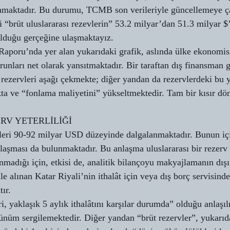
unmaktadır. Bu durumu, TCMB son verileriyle güncellemeye ça
“brüt uluslararası rezevlerin” 53.2 milyar’dan 51.3 milyar $’a
duğu gerçeğine ulaşmaktayız.
Raporu’nda yer alan yukarıdaki grafik, aslında ülke ekonomis
runları net olarak yansıtmaktadır. Bir taraftan dış finansman 
 rezervleri aşağı çekmekte; diğer yandan da rezervlerdeki bu ye
ta ve “fonlama maliyetini” yükseltmektedir. Tam bir kısır dö
RV YETERLİLİĞİ
eri 90-92 milyar USD düzeyinde dalgalanmaktadır. Bunun içi
laşması da bulunmaktadır. Bu anlaşma uluslararası bir rezerv 
madığı için, etkisi de, analitik bilançoyu makyajlamanın dışı
 alınan Katar Riyali’nin ithalât için veya dış borç servisinde
ır.
i, yaklaşık 5 aylık ithalâtını karşılar durumda” olduğu anlaşı
rünüm sergilemektedir. Diğer yandan “brüt rezervler”, yukarıd