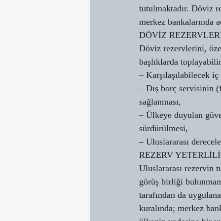
tutulmaktadır. Döviz 
merkez bankalarında aç
DÖVİZ REZERVLER
Döviz rezervlerini, öz
başlıklarda toplayabilir
– Karşılaşılabilecek iç
– Dış borç servisinin (
sağlanması,
– Ülkeye duyulan güveni
sürdürülmesi,
– Uluslararası derecel
REZERV YETERLİL
Uluslararası rezervin t
görüş birliği bulunmam
tarafından da uygulana
kuralında; merkez banka