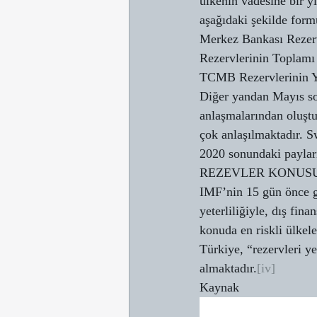
ülkenin vadesine bir y
aşağıdaki şekilde formü
Merkez Bankası Rezervl
Rezervlerinin Toplamı
TCMB Rezervlerinin Ye
Diğer yandan Mayıs so
anlaşmalarından oluştu
çok anlaşılmaktadır. S
2020 sonundaki payları
REZEVLER KONUSU
IMF’nin 15 gün önce gü
yeterliliğiyle, dış fin
konuda en riskli ülkel
Türkiye, “rezervleri ye
almaktadır.
[iv]
Kaynak