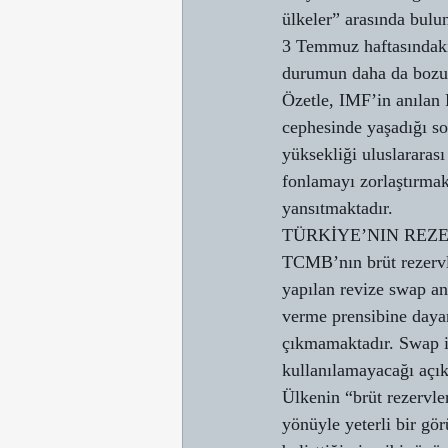
ülkeler” arasında bul
3 Temmuz haftasındaki 
durumun daha da bozul
Özetle, IMF’in anılan 
cephesinde yaşadığı so
yüksekliği uluslararası
fonlamayı zorlaştırmak
yansıtmaktadır.
TÜRKİYE’NIN REZE
TCMB’nın brüt rezervl
yapılan revize swap an
verme prensibine dayan
çıkmamaktadır. Swap ile
kullanılamayacağı açıkt
Ülkenin “brüt rezervler
yönüyle yeterli bir gö