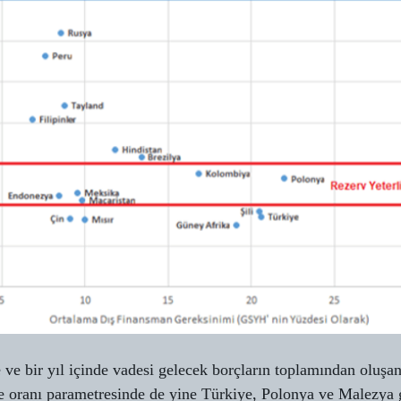
 ve bir yıl içinde vadesi gelecek borçların toplamından oluşa
ire oranı parametresinde de yine Türkiye, Polonya ve Malezya g