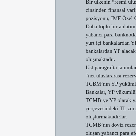
Bir ülkenin “resmi ulus
cinsinden finansal varl
pozisyonu, IMF Özel 
Daha toplu bir anlatıml
yabancı para banknotla
yurt içi bankalardan YP
bankalardan YP alacakl
oluşmaktadır.
Üst paragrafta tanımla
“net uluslararası rezer
TCBM’nın YP yükümlülü
Bankalar, YP yükümlülü
TCMB’ye YP olarak yat
çerçevesindeki TL zoru
oluşturmaktadırlar.
TCMB’nın döviz rezerv
oluşan yabancı para ef