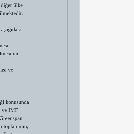
diğer ülke 
ilmektedir.
 aşağıdaki 
mesi,
ilmesinin 
ası ve 
ceği konusunda 
n ve IMF 
 Greenspan 
n toplamının, 