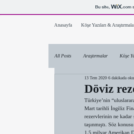
Bu site,
.com
s
Anasayfa
Köşe Yazıları & Araştırmala
All Posts
Araştırmalar
Köşe Ya
13 Tem 2020
6 dakikada ok
Döviz rez
Türkiye’nin “uluslarara
Mart tarihli İngiliz F
rezervlerinin ne kadar
taşınmıştı. Söz konusu
1.5 milyar Amerikan Do