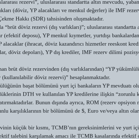
lararası rezervi”, uluslararası standartta altın mevcudu, yaban
ıkları (döviz, YP alacakları ve menkul değerler) ile IMF rezer
Çekme Hakkı (SDR) tahsisinden oluşmaktadır.
a “brüt döviz rezervi (dış varlıkları)”; uluslararası standartta
r (efektif deposu), YP menkul kıymetler, yurtdışı bankalardan
 alacaklar (ihracat, döviz kazandırıcı hizmetler reeskont kred
ar, döviz depoları), YP dış krediler, IMF rezerv dilimi pozis
nan brüt döviz rezervinden (dış varlıklarından) “YP yükümlül
v (kullanılabilir döviz rezervi)” hesaplanmaktadır.
ğünün başat bölümünü yurt içi bankaların YP mevduatı olu
klerinin DTH ve kullanılan YP kredilerine ilişkin “zorunlu ka
ırmaktadırlar. Bunun dışında ayrıca, ROM (rezerv opsiyon 
nlu karşılıklarının bir bölümünü de $, Euro ve/veya altın ola
inin küçük bir kısmı, TCMB’nın gereksinimlerini ve yurt içi
ektif talebini karşılamak amacı ile TCMB kasalarında efektif 