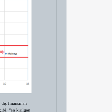
n dış finansman 
ibi, “en kırılgan 