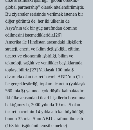
ülke arasındaki işbirliği “global ortaklık-
global partnership” olarak nitelendirilmiştir. 
Bu ziyaretler serisinde verilmek istenen bir 
diğer görüntü de, her iki ülkenin de 
Asya’nın tek bir güç tarafından domine 
edilmesini istemedikleridir.[26]
Amerika ile Hindistan arasındaki ilişkileri; 
strateji, enerji ve iklim değişikliği, eğitim, 
ticaret ve ekonomik işbirliği, bilim ve 
teknoloji, sağlık ve yenilikler başlıklarında 
toplayabiliriz.[27] Yaklaşık 100 mia.$ 
civarında olan ticaret hacmi, ABD’nin Çin 
ile gerçekleştirdiği toplam ticaretin (yaklaşık 
560 mia.$) yanında çok düşük kalmaktadır. 
İki ülke arasındaki ticari ilişkilerin boyutuna 
baktığımızda, 2000 yılında 19 mia.$ olan 
ticaret hacminin 14 yılda altı kat büyüdüğü; 
bunun 35 mia. $’ını ABD tarafının ihracatı 
(168 bin işgücünü temsil etmekte) 