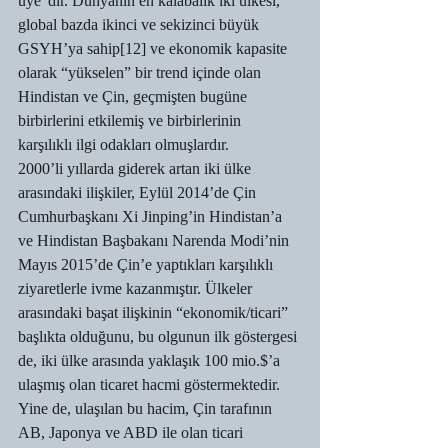
üye”dir. Dünyanın en kalabalık iki ülkesi, 
global bazda ikinci ve sekizinci büyük 
GSYH’ya sahip[12] ve ekonomik kapasite 
olarak “yükselen” bir trend içinde olan 
Hindistan ve Çin, geçmişten bugüne 
birbirlerini etkilemiş ve birbirlerinin 
karşılıklı ilgi odakları olmuşlardır.
2000’li yıllarda giderek artan iki ülke 
arasındaki ilişkiler, Eylül 2014’de Çin 
Cumhurbaşkanı Xi Jinping’in Hindistan’a 
ve Hindistan Başbakanı Narenda Modi’nin 
Mayıs 2015’de Çin’e yaptıkları karşılıklı 
ziyaretlerle ivme kazanmıştır. Ülkeler 
arasındaki başat ilişkinin “ekonomik/ticari” 
başlıkta olduğunu, bu olgunun ilk göstergesi 
de, iki ülke arasında yaklaşık 100 mio.$’a 
ulaşmış olan ticaret hacmi göstermektedir. 
Yine de, ulaşılan bu hacim, Çin tarafının 
AB, Japonya ve ABD ile olan ticari 