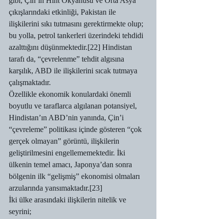
gibi, Çin’in Hint Okyanusu ve Orta Asya 
çıkışlarındaki etkinliği, Pakistan ile 
ilişkilerini sıkı tutmasını gerektirmekte olup; 
bu yolla, petrol tankerleri üzerindeki tehdidi 
azalttığını düşünmektedir.[22] Hindistan 
tarafı da, “çevrelenme” tehdit algısına 
karşılık, ABD ile ilişkilerini sıcak tutmaya 
çalışmaktadır.
Özellikle ekonomik konulardaki önemli 
boyutlu ve taraflarca algılanan potansiyel, 
Hindistan’ın ABD’nin yanında, Çin’i 
“çevreleme” politikası içinde gösteren “çok 
gerçek olmayan” görüntü, ilişkilerin 
geliştirilmesini engellememektedir. İki 
ülkenin temel amacı, Japonya’dan sonra 
bölgenin ilk “gelişmiş” ekonomisi olmaları 
arzularında yansımaktadır.[23]
İki ülke arasındaki ilişkilerin nitelik ve 
seyrini;