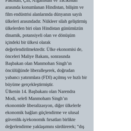
Pakistan, Çin, Afganistan ve Tacikistan 
arasında konumlanan Hindistan, bilişim ve 
film endüstrisi alanlarında dünyanın sayılı 
ülkeleri arasındadır. Nükleer silah geliştirmiş 
ülkelerden biri olan Hindistan günümüzün 
dinamik, potansiyeli olan ve dönüşüm 
içindeki bir ülkesi olarak 
değerlendirilmektedir. Ülke ekonomisi de, 
önceleri Maliye Bakanı, sonrasında 
Başbakan olan Manmohan Singh’ın 
öncülüğünde liberalleşerek, doğrudan 
yabancı yatırımlara (FDI) açılmış ve hızlı bir 
büyüme gerçekleştirmiştir.
Ülkenin 14. Başbakanı olan Narendra 
Modi, selefi Manmoham Singh’ın 
ekonomide liberalizasyon, diğer ülkelerle 
ekonomik bağları güçlendirme ve ulusal 
güvenlik-iş/ekonomik fırsatları birlikte 
değerlendirme yaklaşımını sürdürerek; “dış 