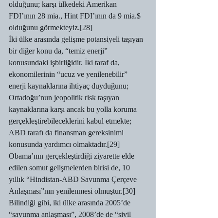
olduğunu; karşı ülkedeki Amerikan 
FDI’ının 28 mia., Hint FDI’ının da 9 mia.$ 
olduğunu görmekteyiz.[28]
İki ülke arasında gelişme potansiyeli taşıyan 
bir diğer konu da, “temiz enerji” 
konusundaki işbirliğidir. İki taraf da, 
ekonomilerinin “ucuz ve yenilenebilir” 
enerji kaynaklarına ihtiyaç duyduğunu; 
Ortadoğu’nun jeopolitik risk taşıyan 
kaynaklarına karşı ancak bu yolla koruma 
gerçekleştirebileceklerini kabul etmekte; 
ABD tarafı da finansman gereksinimi 
konusunda yardımcı olmaktadır.[29]
Obama’nın gerçekleştirdiği ziyarette elde 
edilen somut gelişmelerden birisi de, 10 
yıllık “Hindistan-ABD Savunma Çerçeve 
Anlaşması”nın yenilenmesi olmuştur.[30] 
Bilindiği gibi, iki ülke arasında 2005’de 
“savunma anlaşması”, 2008’de de “sivil 