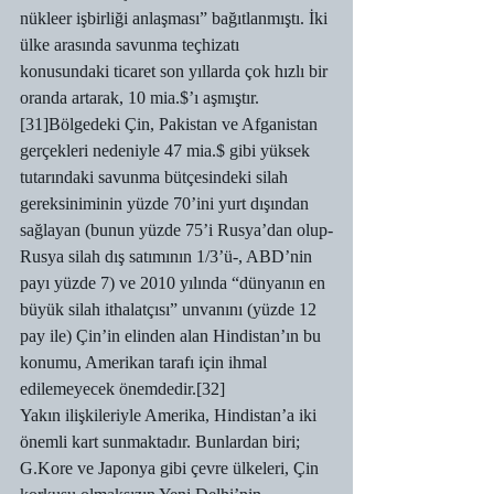
nükleer işbirliği anlaşması” bağıtlanmıştı. İki 
ülke arasında savunma teçhizatı 
konusundaki ticaret son yıllarda çok hızlı bir 
oranda artarak, 10 mia.$’ı aşmıştır.
[31]Bölgedeki Çin, Pakistan ve Afganistan 
gerçekleri nedeniyle 47 mia.$ gibi yüksek 
tutarındaki savunma bütçesindeki silah 
gereksiniminin yüzde 70’ini yurt dışından 
sağlayan (bunun yüzde 75’i Rusya’dan olup-
Rusya silah dış satımının 1/3’ü-, ABD’nin 
payı yüzde 7) ve 2010 yılında “dünyanın en 
büyük silah ithalatçısı” unvanını (yüzde 12 
pay ile) Çin’in elinden alan Hindistan’ın bu 
konumu, Amerikan tarafı için ihmal 
edilemeyecek önemdedir.[32]
Yakın ilişkileriyle Amerika, Hindistan’a iki 
önemli kart sunmaktadır. Bunlardan biri; 
G.Kore ve Japonya gibi çevre ülkeleri, Çin 