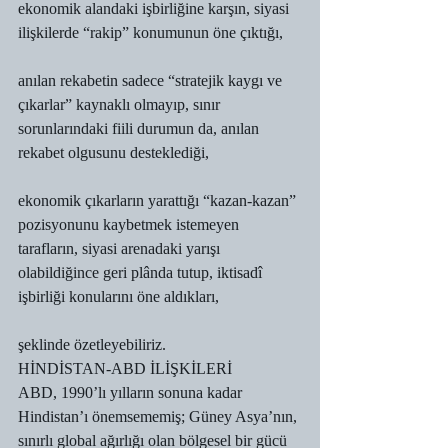
ekonomik alandaki işbirliğine karşın, siyasi 
ilişkilerde “rakip” konumunun öne çıktığı,
anılan rekabetin sadece “stratejik kaygı ve 
çıkarlar” kaynaklı olmayıp, sınır 
sorunlarındaki fiili durumun da, anılan 
rekabet olgusunu desteklediği,
ekonomik çıkarların yarattığı “kazan-kazan” 
pozisyonunu kaybetmek istemeyen 
tarafların, siyasi arenadaki yarışı 
olabildiğince geri plânda tutup, iktisadî 
işbirliği konularını öne aldıkları,
şeklinde özetleyebiliriz.
HİNDİSTAN-ABD İLİŞKİLERİ
ABD, 1990’lı yılların sonuna kadar 
Hindistan’ı önemsememiş; Güney Asya’nın, 
sınırlı global ağırlığı olan bölgesel bir gücü 