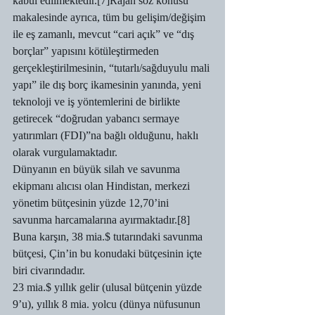
kabul edilmektedir.[7]Rajan söz konusu 
makalesinde ayrıca, tüm bu gelişim/değişim 
ile eş zamanlı, mevcut “cari açık” ve “dış 
borçlar” yapısını kötüleştirmeden 
gerçekleştirilmesinin, “tutarlı/sağduyulu mali 
yapı” ile dış borç ikamesinin yanında, yeni 
teknoloji ve iş yöntemlerini de birlikte 
getirecek “doğrudan yabancı sermaye 
yatırımları (FDI)”na bağlı olduğunu, haklı 
olarak vurgulamaktadır.
Dünyanın en büyük silah ve savunma 
ekipmanı alıcısı olan Hindistan, merkezi 
yönetim bütçesinin yüzde 12,70’ini 
savunma harcamalarına ayırmaktadır.[8] 
Buna karşın, 38 mia.$ tutarındaki savunma 
bütçesi, Çin’in bu konudaki bütçesinin içte 
biri civarındadır.
23 mia.$ yıllık gelir (ulusal bütçenin yüzde 
9’u), yıllık 8 mia. yolcu (dünya nüfusunun 