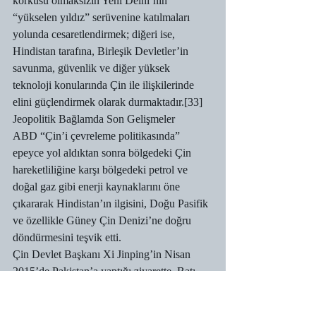
korkusu olmaksızın Yeni Delhi’nin 
“yükselen yıldız” serüvenine katılmaları 
yolunda cesaretlendirmek; diğeri ise, 
Hindistan tarafına, Birleşik Devletler’in 
savunma, güvenlik ve diğer yüksek 
teknoloji konularında Çin ile ilişkilerinde 
elini güçlendirmek olarak durmaktadır.[33]
Jeopolitik Bağlamda Son Gelişmeler
ABD “Çin’i çevreleme politikasında” 
epeyce yol aldıktan sonra bölgedeki Çin 
hareketliliğine karşı bölgedeki petrol ve 
doğal gaz gibi enerji kaynaklarını öne 
çıkararak Hindistan’ın ilgisini, Doğu Pasifik 
ve özellikle Güney Çin Denizi’ne doğru 
döndürmesini teşvik etti.
Çin Devlet Başkanı Xi Jinping’in Nisan 
2015’de Pakistan’a yaptığı ziyarette, Batı 
Çin’i İran Körfezi’ne bağlayacak 
“ekonomik koridor”(Çin’in İpek Yolu 