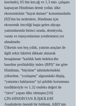
üzerinde), 65 bin km.ağ ve 1,3 mio. çalışanı 
kapsayan Hindistan demir yollar, ülke 
ekonomisinin “hayat damarı” konumundadır.
[9]Tüm bu nedenlere, Hindistan için 
ekonomik önceliği başta gelen altyapı 
yatırımlarında birinci sırada, demiryolu, 
vasıta ve istasyonlarının yenilenmesi yer 
almaktadır.
Ülkenin son beş yıllık, yatırım araçları ile 
ilgili sekiz faktörü dikkate alınarak 
hesaplanan “karlılık hattı indeksi-the 
baseline profitability index (BPI)” ine göre 
Hindistan, “büyüme” tahminlerindeki 
yükselme, “yozlaşma” algısındaki düşüş, 
“yatırımcı haklarının” iyi şekilde korunması 
özellikleriyle ve 1.32 endeks değeri ile 
“zirve” yapan ülke olmuştur.[10]
ÇİN-HİNDİSTAN İLİŞKİLERİ
Analistlerin önemli bir bölümü, ABD’nin 