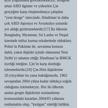
aynı yoğunlukla görememekteyiz. Bölgede 
artan ABD ilgisine ve yükselen Çin 
gerçeğine karşı oluşturulmaya çalışılan 
“yeni denge” sürecinde, Hindistan’ın daha 
çok ABD-Japonya ve Avustralya yanında 
yer aldığı gözlenmektedir.[17] İki ülkenin 
Bangladeş, Myanmar, Sri Lanka ve Nepal 
üzerinde nüfuz kurma rekabetinde oldukları; 
Pekin’in Pakistan ile, savunma konusu 
dahil, yakın ilişkiler içinde olmasının Yeni 
Delhi’yi rahatsız ettiği; Hindistan’ın BMGK 
üyeliği isteğine, Çin’in karşı durduğu 
izlenmektedir.[18] Çin-Hint ilişkilerine 
20.yüzyıldan bu yana baktığımızda, 1962 
savaşından 2004 yılına kadar oldukça soğuk 
olduğunu izlemekteyiz. Her iki ülkenin 
anılan gergin ilişkilerini sonlandırma 
konusundaki kararları 2004/05 yıllarına 
rastlamakta olup, “kırılgan” niteliği birlikte, 