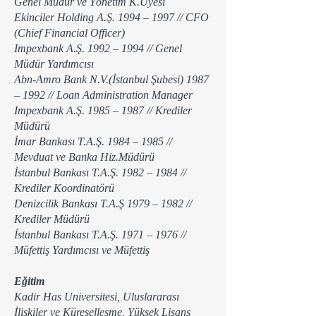
Genel Müdür ve Yönetim K.Üyesi
Ekinciler Holding A.Ş. 1994 – 1997 // CFO
(Chief Financial Officer)
Impexbank A.Ş. 1992 – 1994 // Genel
Müdür Yardımcısı
Abn-Amro Bank N.V.(İstanbul Şubesi) 1987
– 1992 // Loan Administration Manager
Impexbank A.Ş. 1985 – 1987 // Krediler
Müdürü
İmar Bankası T.A.Ş. 1984 – 1985 //
Mevduat ve Banka Hiz.Müdürü
İstanbul Bankası T.A.Ş. 1982 – 1984 //
Krediler Koordinatörü
Denizcilik Bankası T.A.Ş 1979 – 1982 //
Krediler Müdürü
İstanbul Bankası T.A.Ş. 1971 – 1976 //
Müfettiş Yardımcısı ve Müfettiş
Eğitim
Kadir Has Universitesi, Uluslararası
İlişkiler ve Küreselleşme, Yüksek Lisans