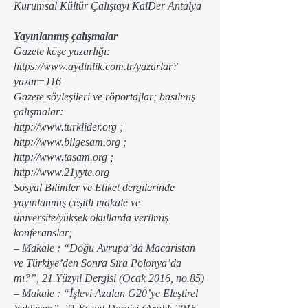
Kurumsal Kültür Çalıştayı KalDer Antalya
Yayınlanmış çalışmalar
Gazete köşe yazarlığı:
https://www.aydinlik.com.tr/yazarlar?
yazar=116
Gazete söyleşileri ve röportajlar; basılmış
çalışmalar:
http://www.turklider.org
;
http://www.bilgesam.org
;
http://www.tasam.org
;
http://www.21yyte.org
Sosyal Bilimler ve Etiket dergilerinde
yayınlanmış çeşitli makale ve
üniversite/yüksek okullarda verilmiş
konferanslar;
– Makale : “Doğu Avrupa’da Macaristan
ve Türkiye’den Sonra Sıra Polonya’da
mı?”, 21.Yüzyıl Dergisi (Ocak 2016, no.85)
– Makale : “İşlevi Azalan G20’ye Eleştirel