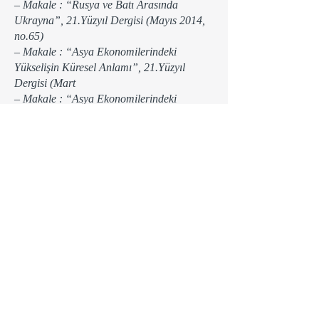
– Makale : “Rusya ve Batı Arasında
Ukrayna”, 21.Yüzyıl Dergisi (Mayıs 2014,
no.65)
– Makale : “Asya Ekonomilerindeki
Yükselişin Küresel Anlamı”, 21.Yüzyıl
Dergisi (Mart
– Makale : “Asya Ekonomilerindeki
Gelişme: Global Boyut ve Dengelerdeki
Yeri”, 21.Yüzyılda Sosyal Bilimler Dergisi
(Eylül 2013, no.5) (Hakemli)
– Makale : “Arnavutluk’taki Son Seçimler:
Sonrasında beklentiler”, 21.Yüzyıl Dergisi
(Ağustos 2013, no.56)
– Makale : “ABD ve Rusya’nın
Doğu/Güneydoğu Asya İlgilerinde Yeni
Dönüşümler”, 21.Yüzyıl Dergisi (Temmuz
2013, no.55)
– Makale : “Serbest Ticaret Anlaşmaları
Penceresinden ABD-Avrupa Birliği
Ekonomik İlişkilerinde Son Gelişmeler:
Transatlantik Ticaret ve Yatırım İşbirliği”,